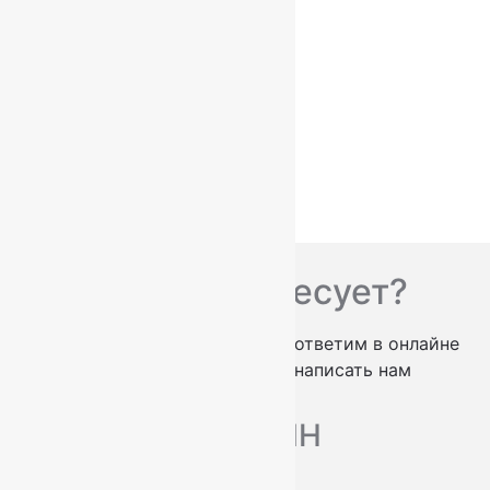
Цвет
4
Бежевый
(4)
Голубой
(2)
Коричневый
(3)
Синий
(1)
Состав
4
Акрил
(6)
Вас что-то интересует?
проконсультируем по телефону
ответим в онлайне
заказать обратный звонок
написать нам
МАГАЗИН
Ковры