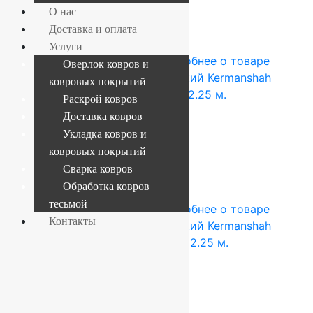
О нас
Купить в 1 клик
Доставка и оплата
-4%
Услуги
1.5x2.25 м
Акрил
Подробнее о товаре
Оверлок ковров и
Ковер акриловый иранский Kermanshah
ковровых покрытий
9031_NONE, Прямой 1.5×2.25 м.
Раскрой ковров
Доставка ковров
22 050
руб.
21 263
руб.
Укладка ковров и
Add to cart
ковровых покрытий
Сварка ковров
Купить в 1 клик
Обработка ковров
-4%
тесьмой
1.5x2.25 м
Акрил
Подробнее о товаре
Контакты
Ковер акриловый иранский Kermanshah
9042_NONE, Прямой 1.5×2.25 м.
22 050
руб.
21 263
руб.
Add to cart