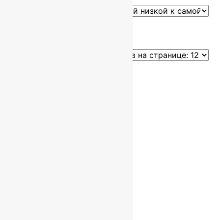
Showing all 6 results
Размер
4
1.5x2.25
(4)
2x3
(1)
2.5x3.5
(1)
Форма
4
Прямоугольный
(6)
Страна
4
Иран
(6)
Производитель
4