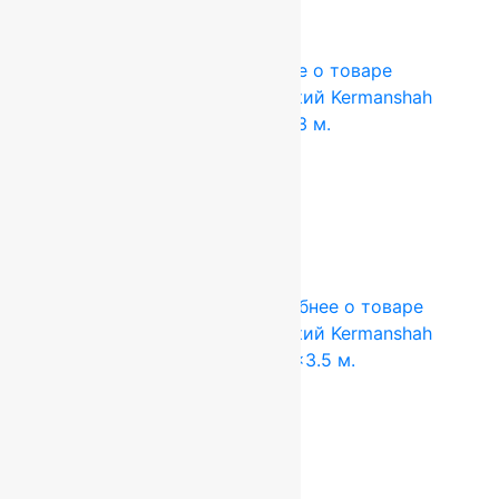
Купить в 1 клик
-2%
2x3 м
Акрил
Подробнее о товаре
Ковер акриловый иранский Kermanshah
90141_NONE, Прямой 2×3 м.
38 620
руб.
37 800
руб.
Add to cart
Купить в 1 клик
-2%
2.5x3.5 м
Акрил
Подробнее о товаре
Ковер акриловый иранский Kermanshah
9070_NONE, Прямой 2.5×3.5 м.
56 110
руб.
55 125
руб.
Add to cart
Купить в 1 клик