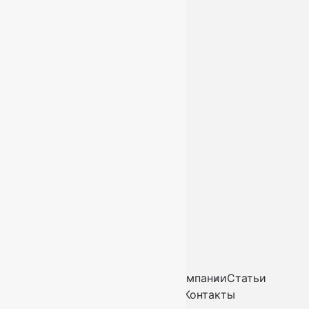
Ковровые дорожки
Ковролин
О нас
Доставка и оплата
Услуги
Контакты
+7 (812) 377-09-32
+7 (967) 346-75-44
info@kovry78.ru
СПб, Ленинский пр.,
д. 129
Пн-Вс. 11:00 - 20:00
Ковры
Ковролин
Дорожки
Искусственная трава
О компании
Статьи
Услуги
Доставка и оплата
Контакты