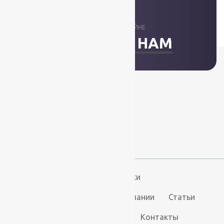
ОТВЕТИМ В ОНЛАЙНЕ
НАПИСАТЬ НАМ
+7 (812) 377-09-32
+7 (967) 346-75-44
info@kovry78.ru
СПб, Ленинский пр.,
д. 129
Пн-Вс. 11:00 - 20:00
Ковры
Ковролин
Дорожки
Искусственная трава
О компании
Статьи
Услуги
Доставка и оплата
Контакты