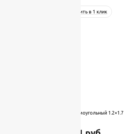
Купить в 1 клик
-10%
Ковер Atlas 8330 1 41366 прямоугольный 1.2×1.7
м
3 121
руб.
3 468
руб.