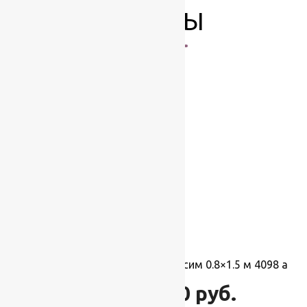
ТОВАРЫ
-10%
Ковер акриловый турецкий Касим 0.8×1.5 м 4098 а
3 510
руб.
3 900
руб.