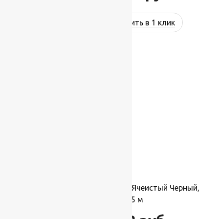
Купить в 1 клик
-20%
Коврик резиновый Shahintex Ячеистый Черный,
Прямой 1.0×1.5 м