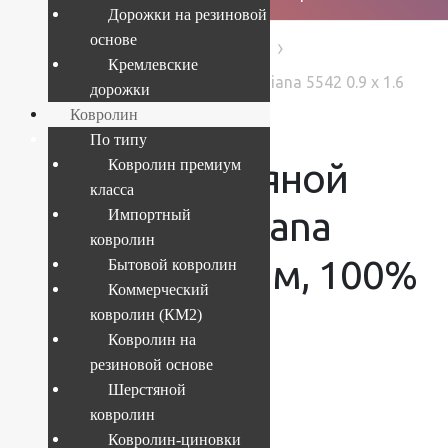
Дорожки на резиновой
основе
›
›
›
Главная
Products
Ковры
Кремлевские
Ковер шерстяной Прямой 73 Diana 5542 0.9 x 1.6
дорожки
м, 100% шерсть
Ковролин
По типу
Ковер шерстяной
Ковролин премиум
класса
Прямой 73 Diana
Импортный
ковролин
5542 0.9 x 1.6 м, 100%
Бытовой ковролин
Коммерческий
шерсть
ковролин (КМ2)
Ковролин на
резиновой основе
Шерстяной
ковролин
Текущий размер:
0.9x1.6 м
Ковролин-циновки
Артикул:
73-5542-0-9x1-6