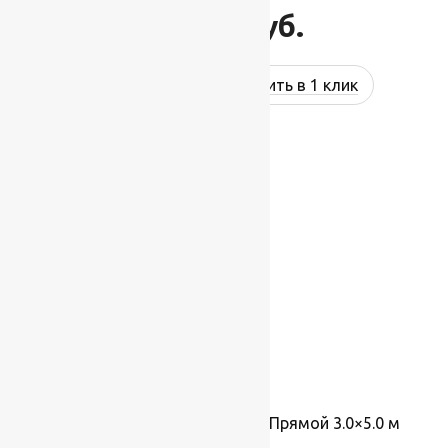
37 807
руб.
Купить в 1 клик
-2%
Ковер Фиеста 36154 36926, Прямой 3.0×5.0 м