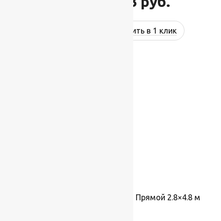
3 103
руб.
3 900
руб.
Купить в 1 клик
-10%
Ковер Tiffany 0VC000 GREEN, Прямой 2.8×4.8 м
Бельгия