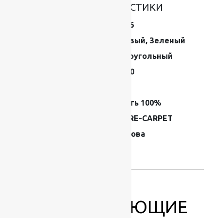
ОСНОВНЫЕ ХАРАКТЕРИСТИКИ
Размер (м)
0.9×1.6
Цвет ковра
Бежевый, Зеленый
Форма
Прямоугольный
Плотность
520000
Высота ворса
8 мм
Состав
Шерсть 100%
Производитель
FLOARE-CARPET
Страна
Молдова
производителя
ковров
СОПУТСТВУЮЩИЕ