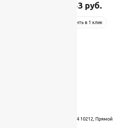
62 553
руб.
69 503
руб.
Купить в 1 клик
-12%
Ковер Лайла де Люкс 15364 10212, Прямой
3.0×5.0 м