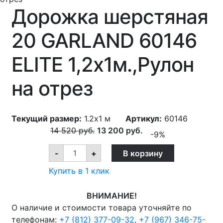
Дорожка шерстяная
20 GARLAND 60146
ELITE 1,2х1м.,Рулон
на отрез
Текущий размер:
1.2x1 м
Артикул:
60146
14 520
руб.
13 200
руб.
-9%
Дорожка
-
+
В корзину
шерстяная
20
Купить в 1 клик
GARLAND
60146
ELITE
ВНИМАНИЕ!
1,2х1м.,Рулон
на
О наличие и стоимости товара уточняйте по
отрез
телефонам:
+7 (812) 377-09-32
,
+7 (967) 346-75-
quantity