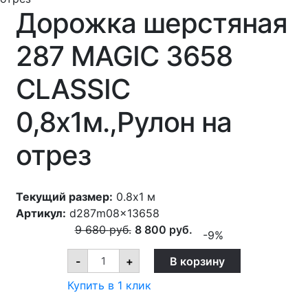
Дорожка шерстяная
287 MAGIC 3658
CLASSIC
0,8х1м.,Рулон на
отрез
Текущий размер:
0.8x1 м
Артикул:
d287m08x13658
9 680
руб.
8 800
руб.
-9%
Дорожка
-
+
В корзину
шерстяная
287
Купить в 1 клик
MAGIC
3658