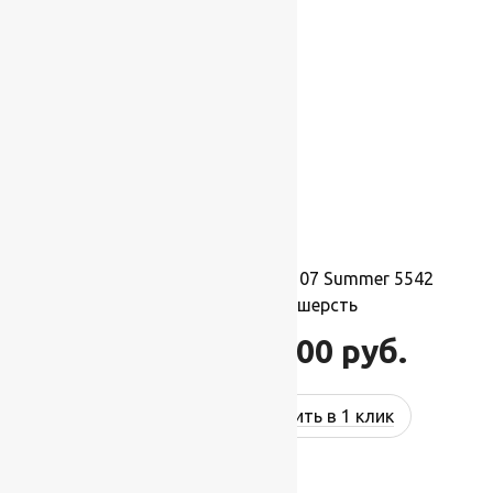
-17%
Ковер шерстяной Прямой 107 Summer 5542
3,00×4,00 м, 100% шерсть
132 000
руб.
158 400
руб.
Купить в 1 клик