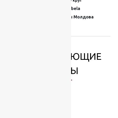
Производитель
Moldabela
Страна
Ковры Молдова
производителя
ковров
СОПУТСТВУЮЩИЕ
ТОВАРЫ
-17%