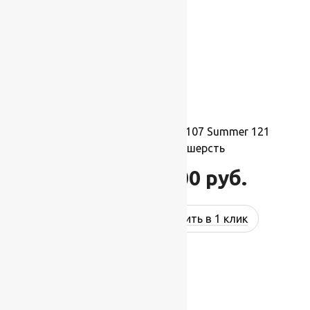
Ковер шерстяной Прямой 107 Summer 121
2,00×3,50 м, 100% шерсть
77 000
руб.
92 400
руб.
Купить в 1 клик
-17%