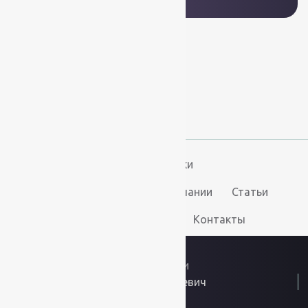
+7 (812) 377-09-32
+7 (967) 346-75-44
info@kovry78.ru
СПб, Ленинский пр.,
д. 129
Пн-Вс. 11:00 - 20:00
Ковры
Ковролин
Дорожки
Искусственная трава
О компании
Статьи
Услуги
Доставка и оплата
Контакты
2026
© “Ковры78”
Политика конфиденциальности
ИП Скутельник Роберт Геннадьевич
ОГРНИП: 317861700058934