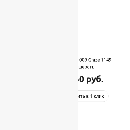
Ковер шерстяной Прямой 009 Ghize 1149
1,50×2,10 м, 100% шерсть
34 650
руб.
41 580
руб.
Купить в 1 клик
-17%