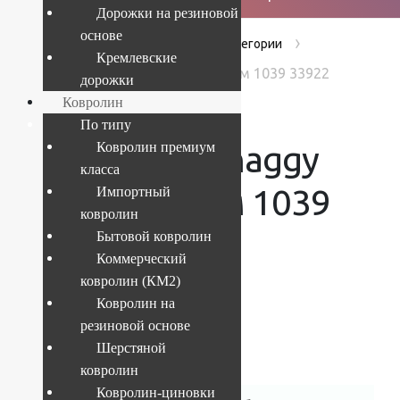
Дорожки на резиновой
основе
›
›
›
Главная
Products
Без категории
Кремлевские
Ковер круг Shaggy Viva 1.4x1.4 м 1039 33922
дорожки
серый
Ковролин
По типу
Ковер круг Shaggy
Ковролин премиум
класса
Viva 1.4×1.4 м 1039
Импортный
ковролин
33922 серый
Бытовой ковролин
Коммерческий
ковролин (КМ2)
Ковролин на
резиновой основе
Текущий размер:
1.4x1.4 м
Шерстяной
Артикул:
4841227925631
ковролин
Ковролин-циновки