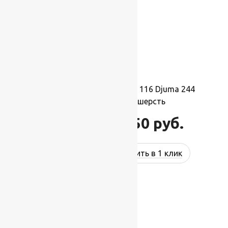
Ковер шерстяной Прямой 116 Djuma 244
2,50×3,50 м, 100% шерсть
96 250
руб.
115 500
руб.
Купить в 1 клик
-17%