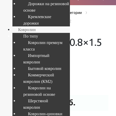
Дорожки на резиновой
основе
›
›
›
Главная
Products
Без категории
Кремлевские
Ковер Matrix 0.8x1.5 1918 16522
дорожки
Ковролин
По типу
Ковер Matrix 0.8×1.5
Ковролин премиум
класса
1918 16522
Импортный
ковролин
Бытовой ковролин
Коммерческий
Текущий размер:
0.8x1.5 м
ковролин (КМ2)
Артикул:
4841227965095
Ковролин на
резиновой основе
2 631
руб.
Шерстяной
ковролин
Ковролин-циновки