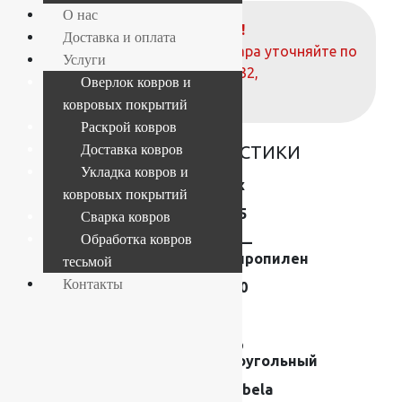
О нас
ВНИМАНИЕ!
Доставка и оплата
О наличие и стоимости товара уточняйте по
Услуги
телефонам:
+7 (812) 377-09-32
,
Оверлок ковров и
+7 (967) 346-75-44
ковровых покрытий
Раскрой ковров
ОСНОВНЫЕ ХАРАКТЕРИСТИКИ
Доставка ковров
Укладка ковров и
Коллекция
Matrix
ковровых покрытий
Размер (м)
0.8×1.5
Сварка ковров
Обработка ковров
Состав
Frise —
полипропилен
тесьмой
Контакты
Плотность
192000
Высота ворса
13 мм
Форма
Ковер
прямоугольный
Производитель
Moldabela