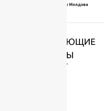
Страна
Ковры Молдова
производителя
ковров
СОПУТСТВУЮЩИЕ
ТОВАРЫ
-27%