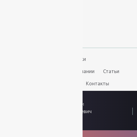
+7 (812) 377-09-32
+7 (967) 346-75-44
info@kovry78.ru
СПб, Ленинский пр.,
д. 129
Пн-Вс. 11:00 - 20:00
Ковры
Ковролин
Дорожки
Искусственная трава
О компании
Статьи
Услуги
Доставка и оплата
Контакты
2026
© “Ковры78”
Политика конфиденциальности
ИП Скутельник Роберт Геннадьевич
ОГРНИП: 317861700058934
Интернет решения