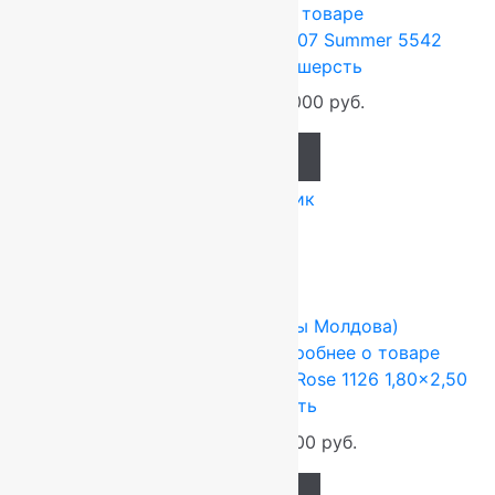
100%
Подробнее о товаре
Ковер шерстяной Прямой 107 Summer 5542
3,00×4,00 м, 100% шерсть
158 400
руб.
132 000
руб.
Add to cart
Купить в 1 клик
-17%
FLOARE-CARPET (Ковры Молдова)
1.8x2.5 м
Шерсть 100%
Подробнее о товаре
Ковер шерстяной Прямой 113 Rose 1126 1,80×2,50
м, 100% шерсть
55 440
руб.
46 200
руб.