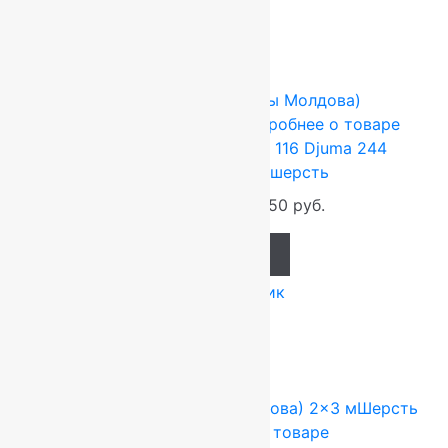
Сопутствующие товары
-17%
FLOARE-CARPET (Ковры Молдова)
2.5x3.5 м
Шерсть 100%
Подробнее о товаре
Ковер шерстяной Прямой 116 Djuma 244
2,50×3,50 м, 100% шерсть
115 500
руб.
96 250
руб.
Add to cart
Купить в 1 клик
-17%
FLOARE-CARPET (Ковры Молдова)
2x3 м
Шерсть
100%
Подробнее о товаре