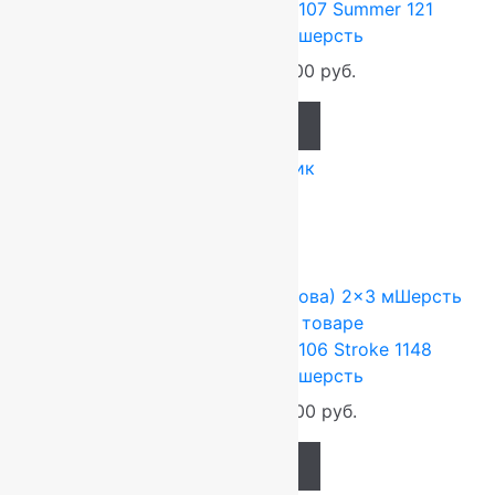
Ковер шерстяной Прямой 107 Summer 121
2,00×3,50 м, 100% шерсть
92 400
руб.
77 000
руб.
Add to cart
Купить в 1 клик
-17%
FLOARE-CARPET (Ковры Молдова)
2x3 м
Шерсть
100%
Подробнее о товаре
Ковер шерстяной Прямой 106 Stroke 1148
2,00×3,00 м, 100% шерсть
79 200
руб.
66 000
руб.
Add to cart