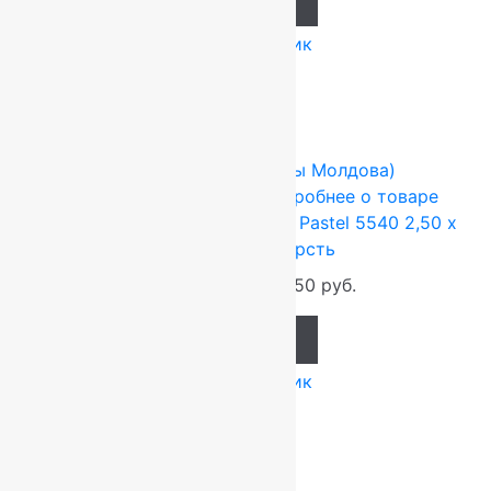
Add to cart
Купить в 1 клик
-17%
FLOARE-CARPET (Ковры Молдова)
2.5x3.5 м
Шерсть 100%
Подробнее о товаре
Ковер шерстяной Прямой 121 Pastel 5540 2,50 x
3,50 м, 100% шерсть
115 500
руб.
96 250
руб.
Add to cart
Купить в 1 клик
-17%