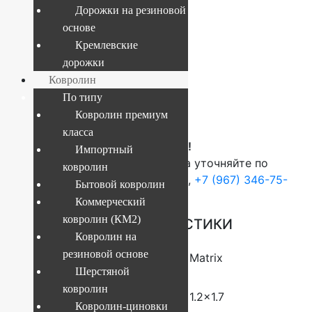
Дорожки на резиновой
основе
Текущий размер:
1.2x1.7 м
Кремлевские
Артикул:
4841227847957
дорожки
Ковролин
По типу
4 473
руб.
Ковролин премиум
класса
ВНИМАНИЕ!
Импортный
О наличие и стоимости товара уточняйте по
ковролин
телефонам:
+7 (812) 377-09-32
,
+7 (967) 346-75-
Бытовой ковролин
44
Коммерческий
ковролин (КМ2)
ОСНОВНЫЕ ХАРАКТЕРИСТИКИ
Ковролин на
резиновой основе
Коллекция
Matrix
Шерстяной
ковролин
Размер (м)
1.2×1.7
Ковролин-циновки