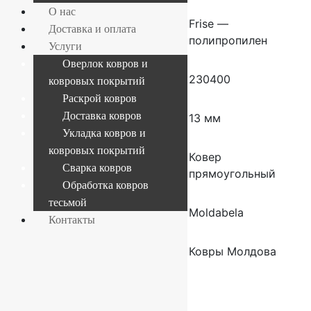
О нас
Состав
Frise —
Доставка и оплата
полипропилен
Услуги
Оверлок ковров и
Плотность
230400
ковровых покрытий
Раскрой ковров
Доставка ковров
Высота ворса
13 мм
Укладка ковров и
ковровых покрытий
Форма
Ковер
Сварка ковров
прямоугольный
Обработка ковров
тесьмой
Производитель
Moldabela
Контакты
Страна
Ковры Молдова
производителя
ковров