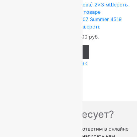
FLOARE-CARPET (Ковры Молдова)
2x3 м
Шерсть
100%
Подробнее о товаре
Ковер шерстяной Прямой 107 Summer 4519
2,00×3,00 м, 100% шерсть
79 200
руб.
66 000
руб.
Add to cart
Купить в 1 клик
Вас что-то интересует?
проконсультируем по телефону
ответим в онлайне
заказать обратный звонок
написать нам