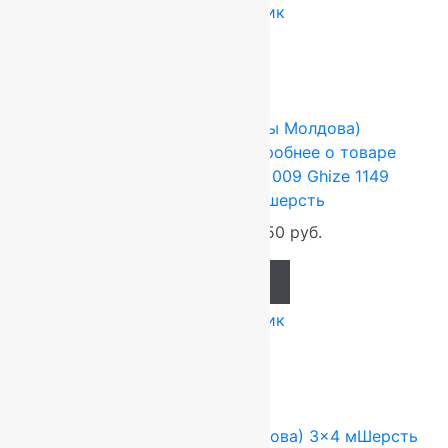
Купить в 1 клик
-17%
FLOARE-CARPET (Ковры Молдова)
1.5x2.1 м
Шерсть 100%
Подробнее о товаре
Ковер шерстяной Прямой 009 Ghize 1149
1,50×2,10 м, 100% шерсть
41 580
руб.
34 650
руб.
Add to cart
Купить в 1 клик
-17%
FLOARE-CARPET (Ковры Молдова)
3x4 м
Шерсть