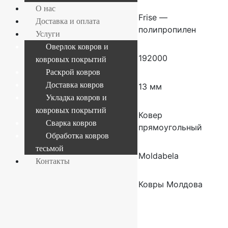
О нас
Состав
Frise —
Доставка и оплата
полипропилен
Услуги
Оверлок ковров и
Плотность
192000
ковровых покрытий
Раскрой ковров
Доставка ковров
Высота ворса
13 мм
Укладка ковров и
ковровых покрытий
Форма
Ковер
Сварка ковров
прямоугольный
Обработка ковров
тесьмой
Производитель
Moldabela
Контакты
Страна
Ковры Молдова
производителя
ковров