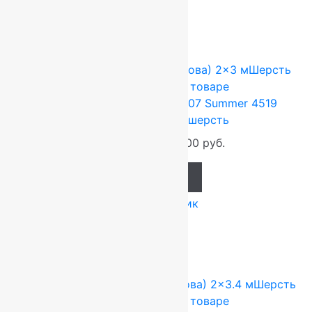
Сопутствующие товары
-17%
FLOARE-CARPET (Ковры Молдова)
2x3 м
Шерсть
100%
Подробнее о товаре
Ковер шерстяной Прямой 107 Summer 4519
2,00×3,00 м, 100% шерсть
79 200
руб.
66 000
руб.
Add to cart
Купить в 1 клик
-17%
FLOARE-CARPET (Ковры Молдова)
2x3.4 м
Шерсть
100%
Подробнее о товаре