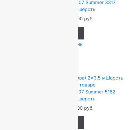
Ковер шерстяной Прямой 107 Summer 3317
2,00×3,40 м, 100% шерсть
89 760
руб.
74 800
руб.
Add to cart
Купить в 1 клик
-17%
FLOARE-CARPET (Ковры Молдова)
2x3.5 м
Шерсть
100%
Подробнее о товаре
Ковер шерстяной Прямой 107 Summer 5182
2,00×3,50 м, 100% шерсть
92 400
руб.
77 000
руб.
Add to cart