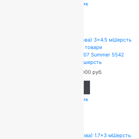
Купить в 1 клик
-17%
FLOARE-CARPET (Ковры Молдова)
3x4.5 м
Шерсть
100%
Подробнее о товаре
Ковер шерстяной Прямой 107 Summer 5542
3,00×4,50 м, 100% шерсть
158 400
руб.
132 000
руб.
Add to cart
Купить в 1 клик
-17%
FLOARE-CARPET (Ковры Молдова)
1.7x3 м
Шерсть