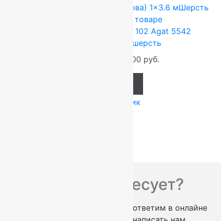
FLOARE-CARPET (Ковры Молдова)
1x3.6 м
Шерсть
100%
Подробнее о товаре
Ковер шерстяной Прямой 102 Agat 5542
1,00×3,60 м, 100% шерсть
47 520
руб.
39 600
руб.
Add to cart
Купить в 1 клик
Вас что-то интересует?
проконсультируем по телефону
ответим в онлайне
заказать обратный звонок
написать нам