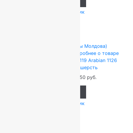
Add to cart
Купить в 1 клик
-17%
FLOARE-CARPET (Ковры Молдова)
2.5x3.5 м
Шерсть 100%
Подробнее о товаре
Ковер шерстяной Прямой 119 Arabian 1126
2,50×3,50 м, 100% шерсть
115 500
руб.
96 250
руб.
Add to cart
Купить в 1 клик
-17%