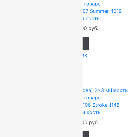
100%
Подробнее о товаре
Ковер шерстяной Прямой 107 Summer 4519
1,70×3,00 м, 100% шерсть
67 320
руб.
56 100
руб.
Add to cart
Купить в 1 клик
-17%
FLOARE-CARPET (Ковры Молдова)
2x3 м
Шерсть
100%
Подробнее о товаре
Ковер шерстяной Прямой 106 Stroke 1148
2,00×3,00 м, 100% шерсть
79 200
руб.
66 000
руб.