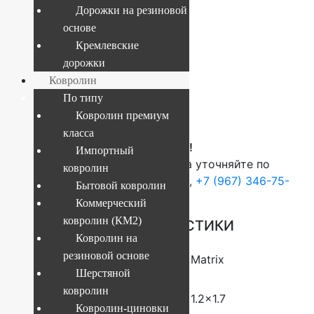
Дорожки на резиновой
основе
Текущий размер:
1.2x1.7 м
Кремлевские
Артикул:
4841808096248
дорожки
Ковролин
По типу
4 473
руб.
Ковролин премиум
класса
ВНИМАНИЕ!
Импортный
О наличие и стоимости товара уточняйте по
ковролин
телефонам:
+7 (812) 377-09-32
,
+7 (967) 346-75-
Бытовой ковролин
44
Коммерческий
ковролин (КМ2)
ОСНОВНЫЕ ХАРАКТЕРИСТИКИ
Ковролин на
резиновой основе
Коллекция
Matrix
Шерстяной
ковролин
Размер (м)
1.2×1.7
Ковролин-циновки