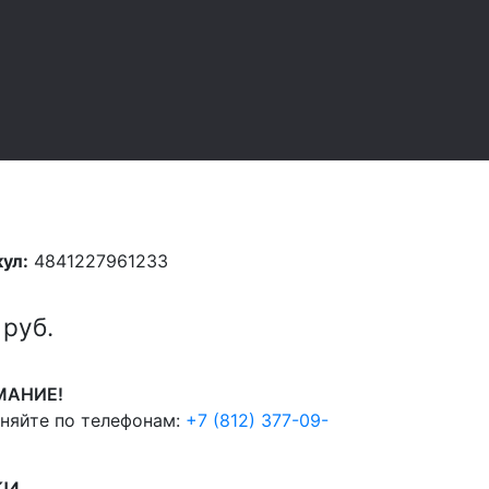
ул:
4841227961233
9
руб.
МАНИЕ!
чняйте по телефонам:
+7 (812) 377-09-