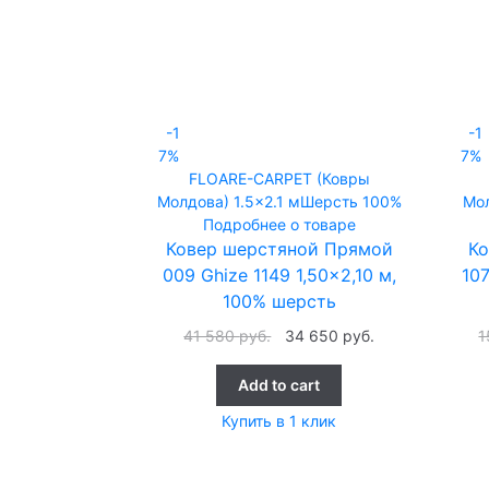
-1
-1
7%
7%
FLOARE-CARPET (Ковры
Молдова)
1.5x2.1 м
Шерсть 100%
Мо
Подробнее о товаре
Ковер шерстяной Прямой
К
009 Ghize 1149 1,50×2,10 м,
10
100% шерсть
41 580
руб.
34 650
руб.
1
Add to cart
Купить в 1 клик