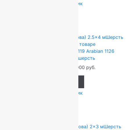
Купить в 1 клик
-17%
FLOARE-CARPET (Ковры Молдова)
2.5x4 м
Шерсть
100%
Подробнее о товаре
Ковер шерстяной Прямой 119 Arabian 1126
2,50×4,00 м, 100% шерсть
132 000
руб.
110 000
руб.
Add to cart
Купить в 1 клик
-17%
FLOARE-CARPET (Ковры Молдова)
2x3 м
Шерсть