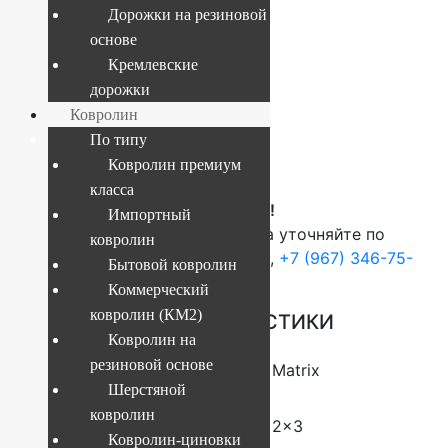
Дорожки на резиновой
основе
Текущий размер:
2x3 м
Кремлевские
Артикул:
4841227914215
дорожки
Ковролин
По типу
13 156
руб.
Ковролин премиум
класса
ВНИМАНИЕ!
Импортный
О наличие и стоимости товара уточняйте по
ковролин
телефонам:
+7 (812) 377-09-32
,
+7 (967) 346-75-
Бытовой ковролин
44
Коммерческий
ковролин (КМ2)
ОСНОВНЫЕ ХАРАКТЕРИСТИКИ
Ковролин на
резиновой основе
Коллекция
Matrix
Шерстяной
ковролин
Размер (м)
2×3
Ковролин-циновки