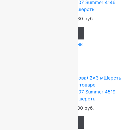
Ковер шерстяной Прямой 107 Summer 4146
1,70×2,40 м, 100% шерсть
53 856
руб.
44 880
руб.
Add to cart
Купить в 1 клик
-17%
FLOARE-CARPET (Ковры Молдова)
2x3 м
Шерсть
100%
Подробнее о товаре
Ковер шерстяной Прямой 107 Summer 4519
2,00×3,00 м, 100% шерсть
79 200
руб.
66 000
руб.
Add to cart