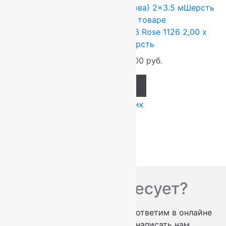
FLOARE-CARPET (Ковры Молдова)
2x3.5 м
Шерсть
100%
Подробнее о товаре
Ковер шерстяной Прямой 113 Rose 1126 2,00 x
3,50 м, 100% шерсть
92 400
руб.
77 000
руб.
Add to cart
Купить в 1 клик
Вас что-то интересует?
проконсультируем по телефону
ответим в онлайне
заказать обратный звонок
написать нам