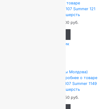
100%
Подробнее о товаре
Ковер шерстяной Прямой 107 Summer 121
2,00×3,50 м, 100% шерсть
92 400
руб.
77 000
руб.
Add to cart
Купить в 1 клик
-17%
FLOARE-CARPET (Ковры Молдова)
2.5x2.5 м
Шерсть 100%
Подробнее о товаре
Ковер шерстяной Квадрат 107 Summer 1149
2,50×2,50 м, 100% шерсть
82 500
руб.
68 750
руб.