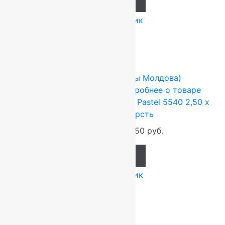
Add to cart
Купить в 1 клик
-17%
FLOARE-CARPET (Ковры Молдова)
2.5x3.5 м
Шерсть 100%
Подробнее о товаре
Ковер шерстяной Прямой 121 Pastel 5540 2,50 x
3,50 м, 100% шерсть
115 500
руб.
96 250
руб.
Add to cart
Купить в 1 клик
-17%