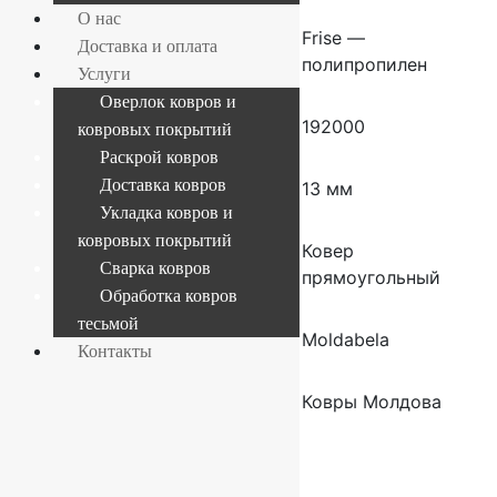
О нас
Состав
Frise —
Доставка и оплата
полипропилен
Услуги
Оверлок ковров и
Плотность
192000
ковровых покрытий
Раскрой ковров
Доставка ковров
Высота ворса
13 мм
Укладка ковров и
ковровых покрытий
Форма
Ковер
Сварка ковров
прямоугольный
Обработка ковров
тесьмой
Производитель
Moldabela
Контакты
Страна
Ковры Молдова
производителя
ковров