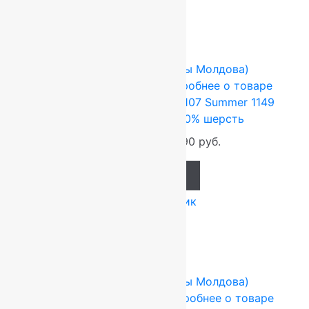
Сопутствующие товары
-17%
FLOARE-CARPET (Ковры Молдова)
1.7x1.7 м
Шерсть 100%
Подробнее о товаре
Ковер шерстяной Квадрат 107 Summer 1149
1,70×1,70 м,квадрат,100% шерсть
38 148
руб.
31 790
руб.
Add to cart
Купить в 1 клик
-17%
FLOARE-CARPET (Ковры Молдова)
1.7x2.4 м
Шерсть 100%
Подробнее о товаре