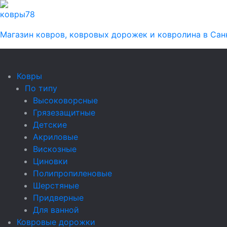
ковры
78
Магазин ковров, ковровых дорожек и ковролина в Сан
Ковры
По типу
Высоковорсные
Грязезащитные
Детские
Акриловые
Вискозные
Циновки
Полипропиленовые
Шерстяные
Придверные
Для ванной
Ковровые дорожки