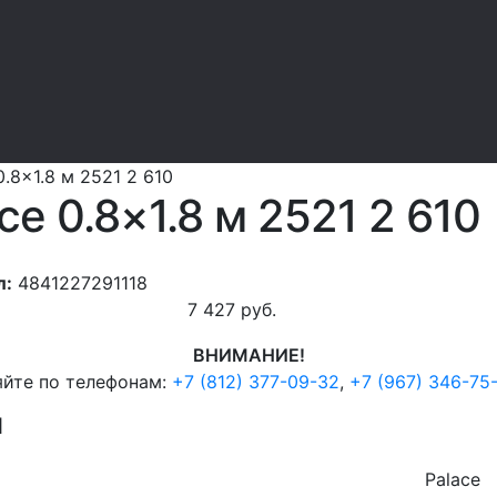
0.8x1.8 м 2521 2 610
ce 0.8×1.8 м 2521 2 610
л:
4841227291118
7 427
руб.
ВНИМАНИЕ!
яйте по телефонам:
+7 (812) 377-09-32
,
+7 (967) 346-75
И
Palace