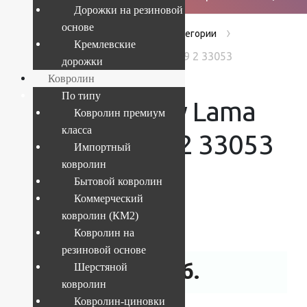
Дорожки на резиновой
основе
›
›
›
Главная
Products
Без категории
Кремлевские
Ковер Shaggy Lama 1.2x1.7 1039 2 33053
дорожки
Ковролин
По типу
Ковер Shaggy Lama
Ковролин премиум
класса
1.2×1.7 1039 2 33053
Импортный
ковролин
Бытовой ковролин
Коммерческий
Текущий размер:
1.2x1.7 м
ковролин (КМ2)
Артикул:
4841227767927
Ковролин на
резиновой основе
7 041
руб.
Шерстяной
ковролин
Ковролин-циновки