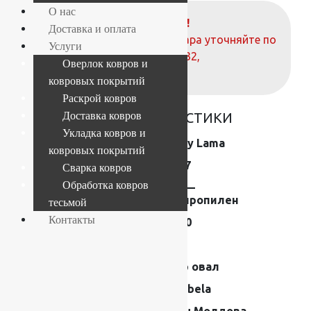
О нас
ВНИМАНИЕ!
Доставка и оплата
О наличие и стоимости товара уточняйте по
Услуги
телефонам:
+7 (812) 377-09-32
,
Оверлок ковров и
+7 (967) 346-75-44
ковровых покрытий
Раскрой ковров
ОСНОВНЫЕ ХАРАКТЕРИСТИКИ
Доставка ковров
Укладка ковров и
Коллекция
Shaggy Lama
ковровых покрытий
Размер (м)
1.2×1.7
Сварка ковров
Обработка ковров
Состав
Frise —
полипропилен
тесьмой
Контакты
Плотность
120400
Высота ворса
40 мм
Форма
Ковер овал
Производитель
Moldabela
Страна
Ковры Молдова