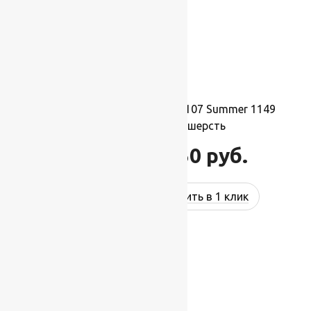
Ковер шерстяной Квадрат 107 Summer 1149
2,50×2,50 м, 100% шерсть
68 750
руб.
82 500
руб.
Купить в 1 клик
-17%