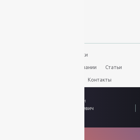
+7 (967) 346-75-44
info@kovry78.ru
СПб, Ленинский пр.,
д. 129
Пн-Вс. 11:00 - 20:00
Ковры
Ковролин
Дорожки
Искусственная трава
О компании
Статьи
Услуги
Доставка и оплата
Контакты
2026
© “Ковры78”
Политика конфиденциальности
ИП Скутельник Роберт Геннадьевич
ОГРНИП: 317861700058934
Интернет решения
kovry78.ru