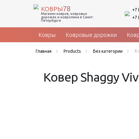
78
КОВРЫ
+7 
Магазин ковров, ковровых
+7 
дорожек и ковролина в Санкт-
Петербурге
Ковры
Ковровые дорожки
Ков
›
›
›
К
Главная
Products
Без категории
Ковер Shaggy Viv