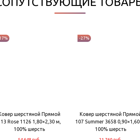
СОПУТСТВУЮЩИЕ ТОВАР
-17%
-27%
Ковер шерстяной Прямой
Ковер шерстяной Прямо
113 Rose 1126 1,80×2,30 м,
107 Summer 3658 0,90×1,60
100% шерсть
100% шерсть
54 648
руб.
21 760
руб.