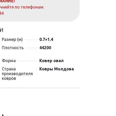
МАНИЕ!
очняйте по телефонам:
44
И
Размер (м)
0.7×1.4
Плотность
44200
Форма
Ковер овал
Страна
Ковры Молдова
производителя
ковров