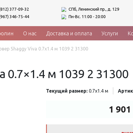
(812) 377-09-32
СПб, Ленинский пр., д. 129
(967) 346-75-44
Пн-Вс. 11:00 - 20:00
ролин
О нас
Доставка и оплата
Услуги
К
овер Shaggy Viva 0.7x1.4 м 1039 2 31300
a 0.7×1.4 м 1039 2 31300
Текущий размер:
0.7x1.4 м
Артик
1 901