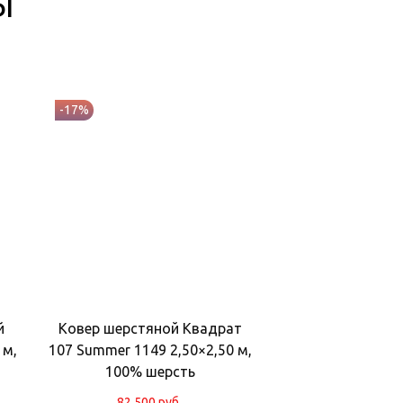
Ы
-17%
й
Ковер шерстяной Квадрат
 м,
107 Summer 1149 2,50×2,50 м,
100% шерсть
82 500
руб.