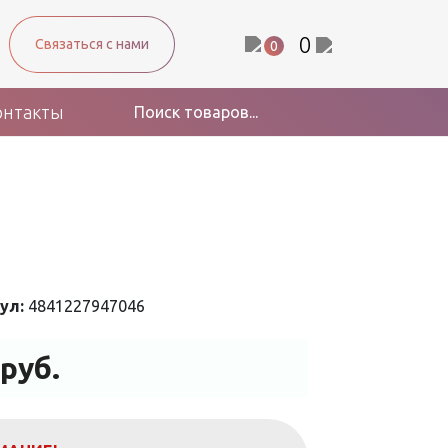
0
Связаться с нами
0
онтакты
ул:
4841227947046
руб.