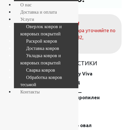
О нас
Доставка и оплата
Услуги
ВНИМАНИЕ!
Оверлок ковров и
О наличие и стоимости товара уточняйте по
ковровых покрытий
телефонам:
+7 (812) 377-09-32
,
Раскрой ковров
+7 (967) 346-75-44
Доставка ковров
Укладка ковров и
ОСНОВНЫЕ ХАРАКТЕРИСТИКИ
ковровых покрытий
Сварка ковров
Коллекция
Shaggy Viva
Обработка ковров
Размер (м)
0.7×1.4
тесьмой
Контакты
Состав
Frise —
полипропилен
Плотность
44200
Высота ворса
40 мм
Форма
Ковер овал