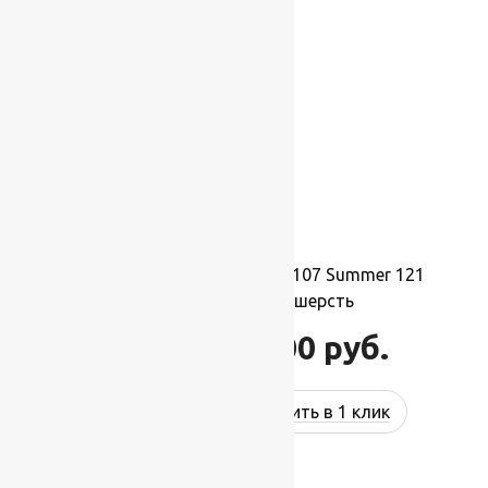
-17%
Ковер шерстяной Прямой 107 Summer 121
2,00×3,50 м, 100% шерсть
77 000
руб.
92 400
руб.
Купить в 1 клик