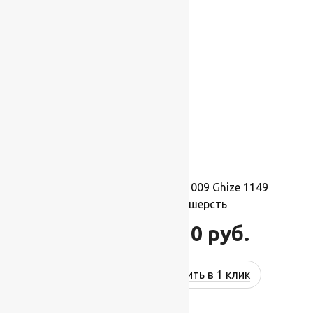
-17%
Ковер шерстяной Прямой 009 Ghize 1149
1,50×2,10 м, 100% шерсть
34 650
руб.
41 580
руб.
Купить в 1 клик