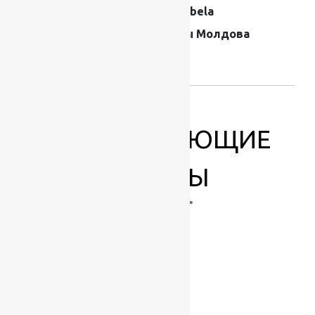
Производитель
Moldabela
Страна
Ковры Молдова
производителя
ковров
СОПУТСТВУЮЩИЕ
ТОВАРЫ
-17%