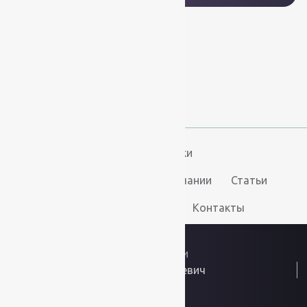
+7 (812) 377-09-32
+7 (967) 346-75-44
info@kovry78.ru
СПб, Ленинский пр.,
д. 129
Пн-Вс. 11:00 - 20:00
Ковры
Ковролин
Дорожки
Искусственная трава
О компании
Статьи
Услуги
Доставка и оплата
Контакты
2026
© “Ковры78”
Политика конфиденциальности
ИП Скутельник Роберт Геннадьевич
ОГРНИП: 317861700058934
Интернет решения