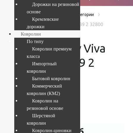
Дорожки на резиновой
основе
›
›
›
Главная
Products
Без категории
Кремлевские
Ковер Shaggy Viva 0.7x1.4 м 1039 2 32800
дорожки
Ковролин
По типу
Ковер Shaggy Viva
Ковролин премиум
класса
0.7×1.4 м 1039 2
Импортный
ковролин
32800
Бытовой ковролин
Коммерческий
ковролин (КМ2)
Ковролин на
Текущий размер:
0.7x1.4 м
резиновой основе
Артикул:
4841808029819
Шерстяной
ковролин
1 901
руб.
Ковролин-циновки