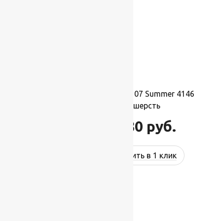
Ковер шерстяной Прямой 107 Summer 4146
1,70×2,40 м, 100% шерсть
44 880
руб.
53 856
руб.
Купить в 1 клик
-17%