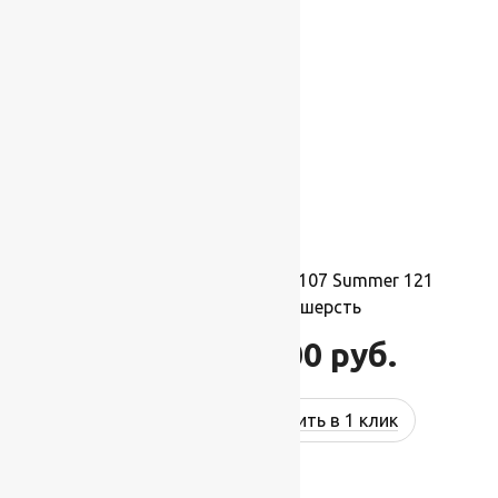
-17%
Ковер шерстяной Прямой 107 Summer 121
2,00×3,50 м, 100% шерсть
77 000
руб.
92 400
руб.
Купить в 1 клик