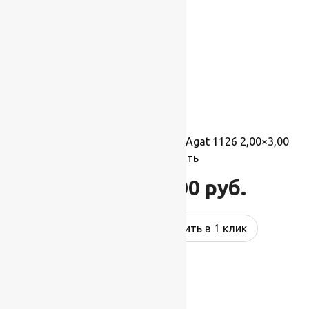
Ковер шерстяной Прямой 102 Agat 1126 2,00×3,00
м, 100% шерсть
66 000
руб.
79 200
руб.
Купить в 1 клик
-17%