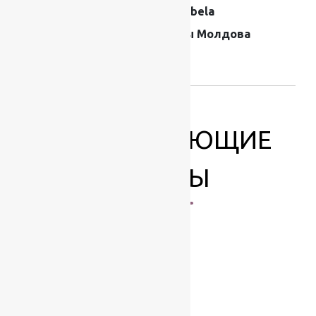
Производитель
Moldabela
Страна
Ковры Молдова
производителя
ковров
СОПУТСТВУЮЩИЕ
ТОВАРЫ
-17%