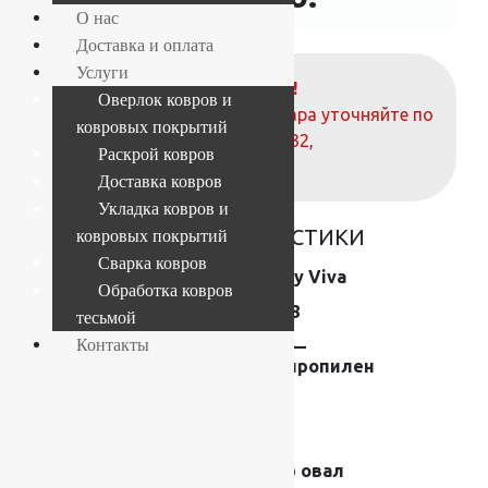
О нас
Доставка и оплата
Услуги
ВНИМАНИЕ!
Оверлок ковров и
О наличие и стоимости товара уточняйте по
ковровых покрытий
телефонам:
+7 (812) 377-09-32
,
Раскрой ковров
+7 (967) 346-75-44
Доставка ковров
Укладка ковров и
ОСНОВНЫЕ ХАРАКТЕРИСТИКИ
ковровых покрытий
Сварка ковров
Коллекция
Shaggy Viva
Обработка ковров
Размер (м)
1.2×1.8
тесьмой
Контакты
Состав
Frise —
полипропилен
Плотность
44200
Высота ворса
40 мм
Форма
Ковер овал