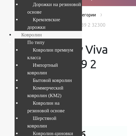
Дорожки на резиновой
основе
›
›
›
Главная
Products
Без категории
Кремлевские
Ковер Shaggy Viva 1.2x1.8 м 1039 2 32300
дорожки
Ковролин
По типу
Ковер Shaggy Viva
Ковролин премиум
класса
1.2×1.8 м 1039 2
Импортный
ковролин
32300
Бытовой ковролин
Коммерческий
ковролин (КМ2)
Ковролин на
Текущий размер:
1.2x1.8 м
резиновой основе
Артикул:
4841227946995
Шерстяной
ковролин
4 190
руб.
Ковролин-циновки