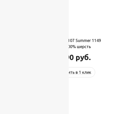
Ковер шерстяной Квадрат 107 Summer 1149
1,70×1,70 м,квадрат,100% шерсть
31 790
руб.
38 148
руб.
Купить в 1 клик
-17%