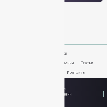
+7 (812) 377-09-32
+7 (967) 346-75-44
info@kovry78.ru
СПб, Ленинский пр.,
д. 129
Пн-Вс. 11:00 - 20:00
Ковры
Ковролин
Дорожки
Искусственная трава
О компании
Статьи
Услуги
Доставка и оплата
Контакты
2026
© “Ковры78”
Политика конфиденциальности
ИП Скутельник Роберт Геннадьевич
ОГРНИП: 317861700058934
Интернет решения