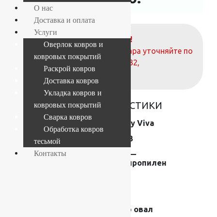
О нас
Доставка и оплата
Услуги
ВНИМАНИЕ!
Оверлок ковров и
О наличие и стоимости товара уточняйте по
ковровых покрытий
телефонам:
+7 (812) 377-09-32
,
Раскрой ковров
+7 (967) 346-75-44
Доставка ковров
Укладка ковров и
ОСНОВНЫЕ ХАРАКТЕРИСТИКИ
ковровых покрытий
Сварка ковров
Коллекция
Shaggy Viva
Обработка ковров
Размер (м)
1.6×2.3
тесьмой
Контакты
Состав
Frise —
полипропилен
Плотность
44200
Высота ворса
40 мм
Форма
Ковер овал