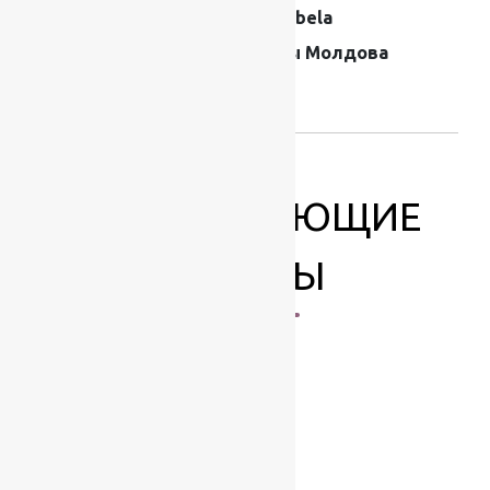
Производитель
Moldabela
Страна
Ковры Молдова
производителя
ковров
СОПУТСТВУЮЩИЕ
ТОВАРЫ
-17%