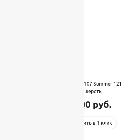
-17%
Ковер шерстяной Прямой 107 Summer 121
2,00×3,50 м, 100% шерсть
77 000
руб.
92 400
руб.
Купить в 1 клик