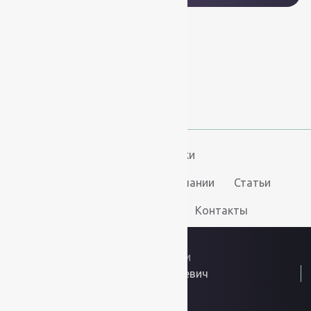
+7 (812) 377-09-32
+7 (967) 346-75-44
info@kovry78.ru
СПб, Ленинский пр.,
д. 129
Пн-Вс. 11:00 - 20:00
Ковры
Ковролин
Дорожки
Искусственная трава
О компании
Статьи
Услуги
Доставка и оплата
Контакты
2026
© “Ковры78”
Политика конфиденциальности
ИП Скутельник Роберт Геннадьевич
ОГРНИП: 317861700058934
Интернет решения