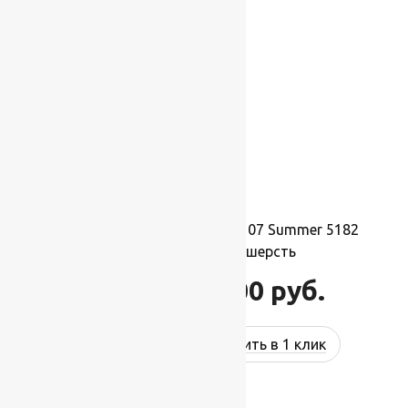
-17%
Ковер шерстяной Прямой 107 Summer 5182
2,00×3,50 м, 100% шерсть
77 000
руб.
92 400
руб.
Купить в 1 клик