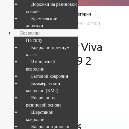
Дорожки на резиновой
основе
›
›
›
Главная
Products
Без категории
Кремлевские
Ковер Shaggy Viva 1.6x2.3 м 1039 2 41900
дорожки
Ковролин
По типу
Ковер Shaggy Viva
Ковролин премиум
класса
1.6×2.3 м 1039 2
Импортный
ковролин
41900
Бытовой ковролин
Коммерческий
ковролин (КМ2)
Ковролин на
Текущий размер:
1.6x2.3 м
резиновой основе
Артикул:
4841808103847
Шерстяной
ковролин
7 138
руб.
Ковролин-циновки