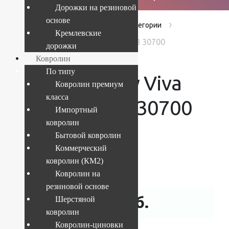
Дорожки на резиновой
основе
›
›
›
Главная
Products
Без категории
Кремлевские
Ковер Shaggy Viva 1x4 м 1039 8 30700
дорожки
Ковролин
По типу
Ковер Shaggy Viva
Ковролин премиум
класса
1×4 м 1039 8 30700
Импортный
ковролин
Бытовой ковролин
Коммерческий
Текущий размер:
1x4 м
ковролин (КМ2)
Артикул:
4841808103694
Ковролин на
резиновой основе
7 760
руб.
Шерстяной
ковролин
Ковролин-циновки