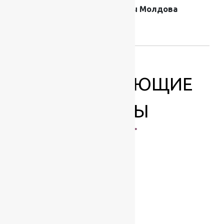
Страна
Ковры Молдова
производителя
ковров
СОПУТСТВУЮЩИЕ
ТОВАРЫ
-17%