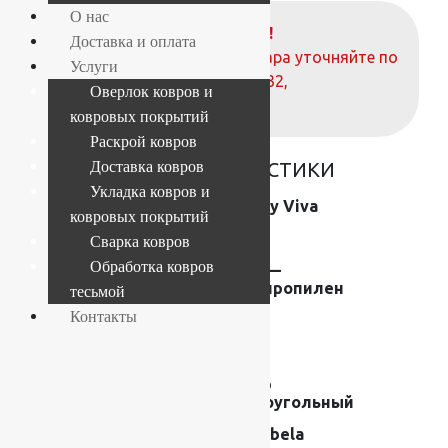
О нас
ВНИМАНИЕ!
Доставка и оплата
О наличие и стоимости товара уточняйте по
Услуги
телефонам:
+7 (812) 377-09-32
,
Оверлок ковров и
+7 (967) 346-75-44
ковровых покрытий
Раскрой ковров
ОСНОВНЫЕ ХАРАКТЕРИСТИКИ
Доставка ковров
Укладка ковров и
Коллекция
Shaggy Viva
ковровых покрытий
Размер (м)
1×4
Сварка ковров
Обработка ковров
Состав
Frise —
полипропилен
тесьмой
Контакты
Плотность
44200
Высота ворса
45 мм
Форма
Ковер
прямоугольный
Производитель
Moldabela