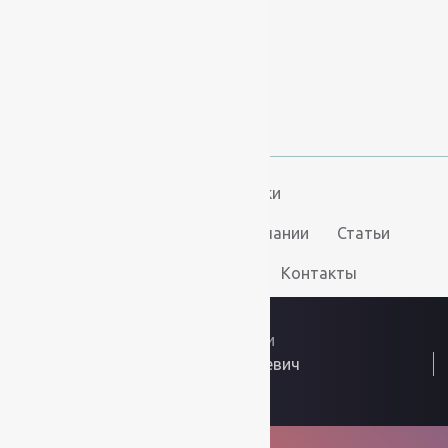
+7 (812) 377-09-32
+7 (967) 346-75-44
info@kovry78.ru
СПб, Ленинский пр.,
д. 129
Пн-Вс. 11:00 - 20:00
Ковры
Ковролин
Дорожки
Искусственная трава
О компании
Статьи
Услуги
Доставка и оплата
Контакты
2026
© “Ковры78”
Политика конфиденциальности
ИП Скутельник Роберт Геннадьевич
ОГРНИП: 317861700058934
Интернет решения