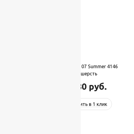
Ковер шерстяной Прямой 107 Summer 4146
1,70×2,40 м, 100% шерсть
44 880
руб.
53 856
руб.
Купить в 1 клик
-17%