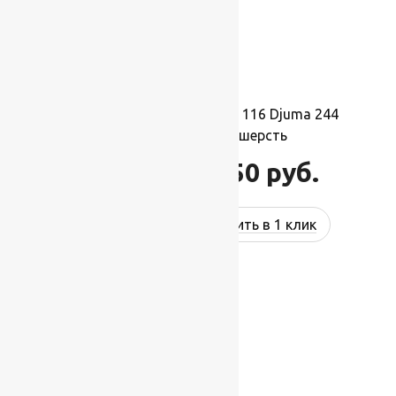
Ковер шерстяной Прямой 116 Djuma 244
2,50×3,50 м, 100% шерсть
96 250
руб.
115 500
руб.
Купить в 1 клик
-17%