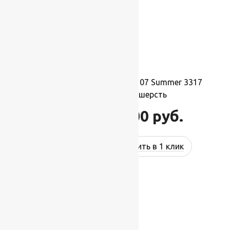
Ковер шерстяной Прямой 107 Summer 3317
2,00×3,40 м, 100% шерсть
74 800
руб.
89 760
руб.
Купить в 1 клик
-17%