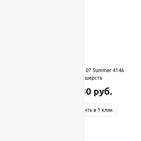
Ковер шерстяной Прямой 107 Summer 4146
1,70×2,40 м, 100% шерсть
44 880
руб.
53 856
руб.
Купить в 1 клик
-17%