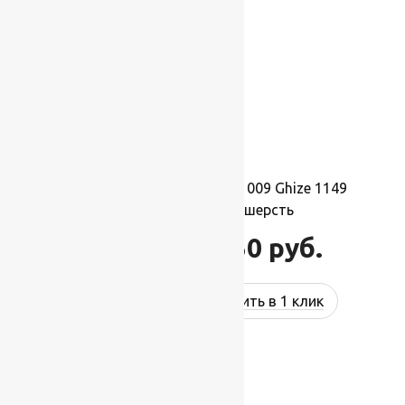
Ковер шерстяной Прямой 009 Ghize 1149
1,50×2,10 м, 100% шерсть
34 650
руб.
41 580
руб.
Купить в 1 клик
-17%