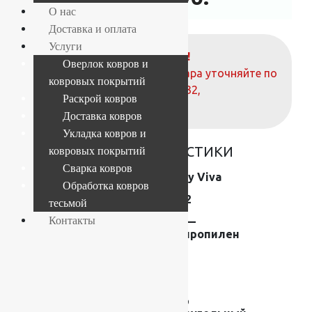
О нас
Доставка и оплата
Услуги
ВНИМАНИЕ!
Оверлок ковров и
О наличие и стоимости товара уточняйте по
ковровых покрытий
телефонам:
+7 (812) 377-09-32
,
Раскрой ковров
+7 (967) 346-75-44
Доставка ковров
Укладка ковров и
ОСНОВНЫЕ ХАРАКТЕРИСТИКИ
ковровых покрытий
Сварка ковров
Коллекция
Shaggy Viva
Обработка ковров
Размер (м)
2.4×3.2
тесьмой
Контакты
Состав
Frise —
полипропилен
Плотность
44200
Высота ворса
40 мм
Форма
Ковер