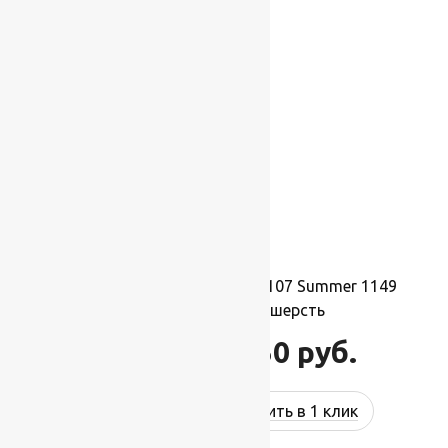
-17%
Ковер шерстяной Квадрат 107 Summer 1149
2,50×2,50 м, 100% шерсть
68 750
руб.
82 500
руб.
Купить в 1 клик