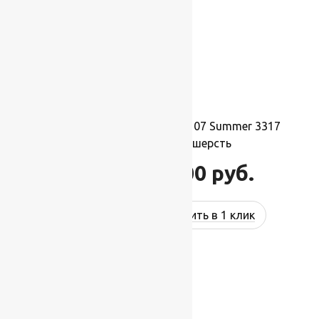
Ковер шерстяной Прямой 107 Summer 3317
2,00×3,40 м, 100% шерсть
74 800
руб.
89 760
руб.
Купить в 1 клик
-17%