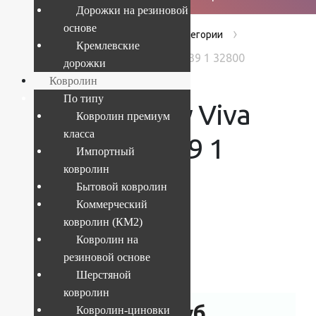
Дорожки на резиновой
основе
›
›
›
Главная
Products
Без категории
Кремлевские
Ковер Shaggy Viva 2.4x3.2 м 1039 1 32800
дорожки
Ковролин
По типу
Ковер Shaggy Viva
Ковролин премиум
класса
2.4×3.2 м 1039 1
Импортный
ковролин
32800
Бытовой ковролин
Коммерческий
ковролин (КМ2)
Ковролин на
Текущий размер:
2.4x3.2 м
резиновой основе
Артикул:
4841227969178
Шерстяной
ковролин
14 898
руб.
Ковролин-циновки