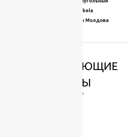
прямоугольный
Производитель
Moldabela
Страна
Ковры Молдова
производителя
ковров
СОПУТСТВУЮЩИЕ
ТОВАРЫ
-17%