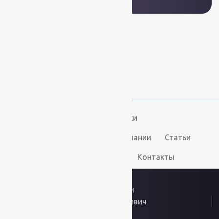
+7 (812) 377-09-32
+7 (967) 346-75-44
info@kovry78.ru
СПб, Ленинский пр.,
д. 129
Пн-Вс. 11:00 - 20:00
Ковры
Ковролин
Дорожки
Искусственная трава
О компании
Статьи
Услуги
Доставка и оплата
Контакты
2026
© “Ковры78”
Политика конфиденциальности
ИП Скутельник Роберт Геннадьевич
ОГРНИП: 317861700058934