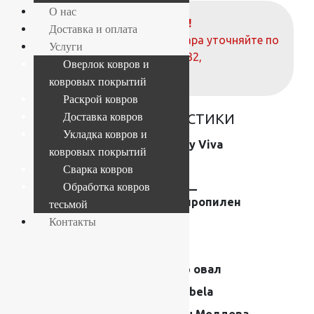
О нас
ВНИМАНИЕ!
Доставка и оплата
О наличие и стоимости товара уточняйте по
Услуги
телефонам:
+7 (812) 377-09-32
,
Оверлок ковров и
+7 (967) 346-75-44
ковровых покрытий
Раскрой ковров
ОСНОВНЫЕ ХАРАКТЕРИСТИКИ
Доставка ковров
Укладка ковров и
Коллекция
Shaggy Viva
ковровых покрытий
Размер (м)
2×2.9
Сварка ковров
Обработка ковров
Состав
Frise —
полипропилен
тесьмой
Контакты
Плотность
44200
Высота ворса
40 мм
Форма
Ковер овал
Производитель
Moldabela
Страна
Ковры Молдова