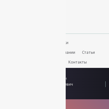
+7 (967) 346-75-44
info@kovry78.ru
СПб, Ленинский пр.,
д. 129
Пн-Вс. 11:00 - 20:00
Ковры
Ковролин
Дорожки
Искусственная трава
О компании
Статьи
Услуги
Доставка и оплата
Контакты
2026
© “Ковры78”
Политика конфиденциальности
ИП Скутельник Роберт Геннадьевич
ОГРНИП: 317861700058934
Интернет решения
kovry78.ru