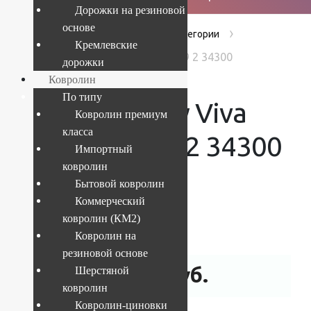
Дорожки на резиновой
основе
›
›
›
Главная
Products
Без категории
Кремлевские
Ковер Shaggy Viva 2x2.9 м 1039 2 34300
дорожки
Ковролин
По типу
Ковер Shaggy Viva
Ковролин премиум
класса
2×2.9 м 1039 2 34300
Импортный
ковролин
Бытовой ковролин
Коммерческий
Текущий размер:
2x2.9 м
ковролин (КМ2)
Артикул:
4841227946919
Ковролин на
резиновой основе
11 252
руб.
Шерстяной
ковролин
Ковролин-циновки