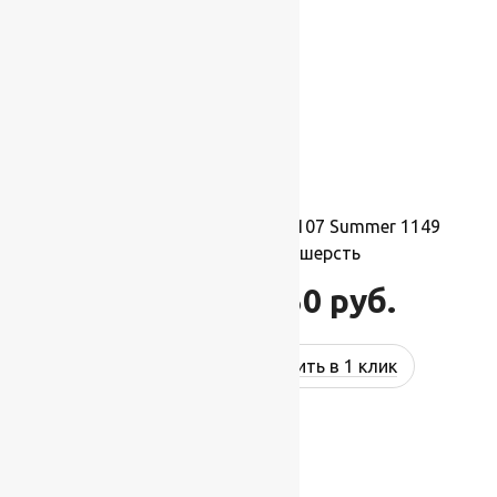
Ковер шерстяной Квадрат 107 Summer 1149
2,50×2,50 м, 100% шерсть
68 750
руб.
82 500
руб.
Купить в 1 клик
-17%