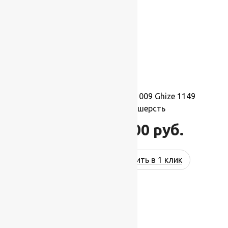
Ковер шерстяной Прямой 009 Ghize 1149
2,00×4,00 м, 100% шерсть
88 000
руб.
105 600
руб.
Купить в 1 клик
-17%