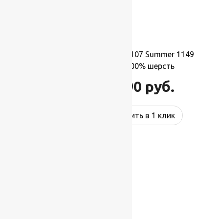
Ковер шерстяной Квадрат 107 Summer 1149
1,70×1,70 м,квадрат,100% шерсть
31 790
руб.
38 148
руб.
Купить в 1 клик
-17%