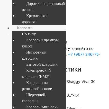
30400
Дорожки на резиновой
основе
Кремлевские
Текущий размер:
0.7x1.4 м
дорожки
Артикул:
4841808061994
Ковролин
1 656
руб.
По типу
Ковролин премиум
ВНИМАНИЕ!
класса
О наличие и стоимости товара уточняйте по
Импортный
телефонам:
+7 (812) 377-09-32
,
+7 (967) 346-75-
ковролин
44
Бытовой ковролин
ОСНОВНЫЕ ХАРАКТЕРИСТИКИ
Коммерческий
ковролин (КМ2)
Коллекция
Shaggy Viva 30
Ковролин на
резиновой основе
Размер (м)
Шерстяной
0.7×1.4
ковролин
Ковролин-циновки
Состав
Frise —