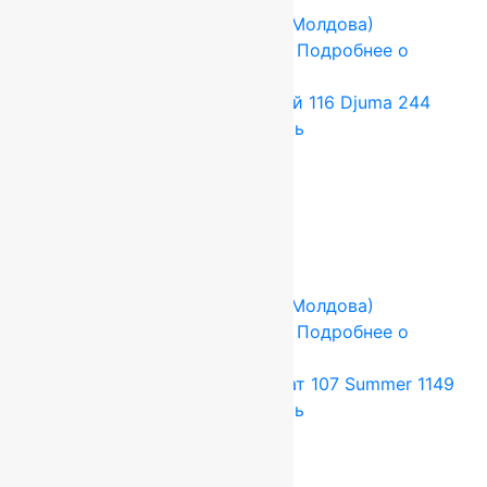
FLOARE-CARPET (Ковры Молдова)
2.5x3.5 м
Шерсть 100%
Подробнее о
товаре
Ковер шерстяной Прямой 116 Djuma 244
2,50×3,50 м, 100% шерсть
115 500
руб.
96 250
руб.
Add to cart
Купить в 1 клик
-17%
FLOARE-CARPET (Ковры Молдова)
2.5x2.5 м
Шерсть 100%
Подробнее о
товаре
Ковер шерстяной Квадрат 107 Summer 1149
2,50×2,50 м, 100% шерсть
82 500
руб.
68 750
руб.