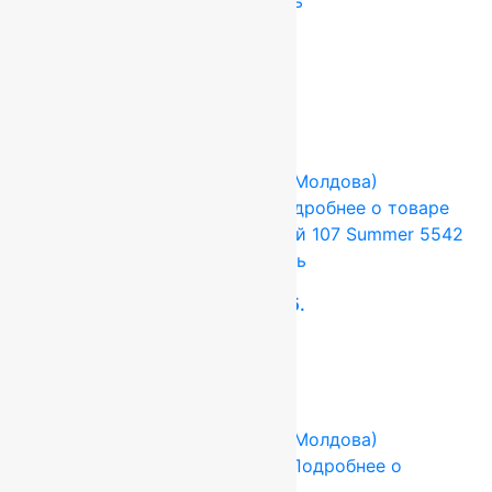
0,90×1,60 м, 100% шерсть
21 760
руб.
15 840
руб.
Add to cart
Купить в 1 клик
-17%
FLOARE-CARPET (Ковры Молдова)
3x4 м
Шерсть 100%
Подробнее о товаре
Ковер шерстяной Прямой 107 Summer 5542
3,00×4,00 м, 100% шерсть
158 400
руб.
132 000
руб.
Add to cart
Купить в 1 клик
-17%
FLOARE-CARPET (Ковры Молдова)
1.7x1.7 м
Шерсть 100%
Подробнее о