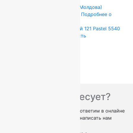
FLOARE-CARPET (Ковры Молдова)
2.5x3.5 м
Шерсть 100%
Подробнее о
товаре
Ковер шерстяной Прямой 121 Pastel 5540
2,50 x 3,50 м, 100% шерсть
115 500
руб.
96 250
руб.
Add to cart
Купить в 1 клик
Вас что-то интересует?
проконсультируем по телефону
ответим в онлайне
заказать обратный звонок
написать нам