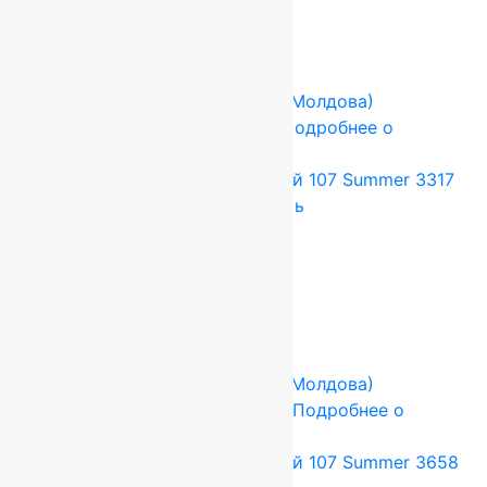
Add to cart
Купить в 1 клик
-17%
FLOARE-CARPET (Ковры Молдова)
2x3.4 м
Шерсть 100%
Подробнее о
товаре
Ковер шерстяной Прямой 107 Summer 3317
2,00×3,40 м, 100% шерсть
89 760
руб.
74 800
руб.
Add to cart
Купить в 1 клик
-27%
FLOARE-CARPET (Ковры Молдова)
0.9x1.6 м
Шерсть 100%
Подробнее о
товаре
Ковер шерстяной Прямой 107 Summer 3658