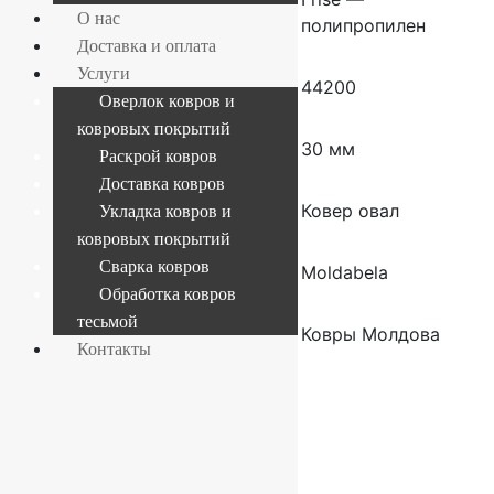
О нас
полипропилен
Доставка и оплата
Услуги
Плотность
44200
Оверлок ковров и
ковровых покрытий
Высота ворса
30 мм
Раскрой ковров
Доставка ковров
Форма
Ковер овал
Укладка ковров и
ковровых покрытий
Сварка ковров
Производитель
Moldabela
Обработка ковров
тесьмой
Страна
Ковры Молдова
Контакты
производителя
ковров
Сопутствующие товары
-17%