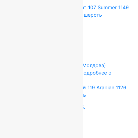
товаре
Ковер шерстяной Квадрат 107 Summer 1149
1,70×1,70 м,квадрат,100% шерсть
38 148
руб.
31 790
руб.
Add to cart
Купить в 1 клик
-17%
FLOARE-CARPET (Ковры Молдова)
2.5x4 м
Шерсть 100%
Подробнее о
товаре
Ковер шерстяной Прямой 119 Arabian 1126
2,50×4,00 м, 100% шерсть
132 000
руб.
110 000
руб.
Add to cart
Купить в 1 клик
-17%