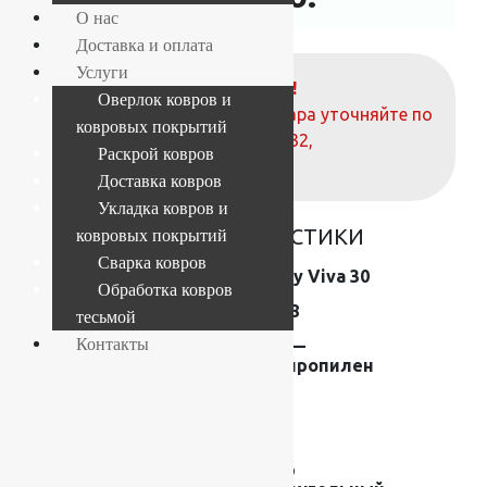
О нас
Доставка и оплата
Услуги
ВНИМАНИЕ!
Оверлок ковров и
О наличие и стоимости товара уточняйте по
ковровых покрытий
телефонам:
+7 (812) 377-09-32
,
Раскрой ковров
+7 (967) 346-75-44
Доставка ковров
Укладка ковров и
ОСНОВНЫЕ ХАРАКТЕРИСТИКИ
ковровых покрытий
Сварка ковров
Коллекция
Shaggy Viva 30
Обработка ковров
Размер (м)
1.2×1.8
тесьмой
Контакты
Состав
Frise —
полипропилен
Плотность
44200
Высота ворса
30 мм
Форма
Ковер