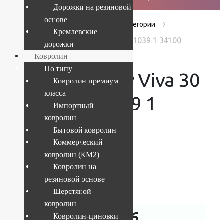
Дорожки на резиновой
основе
›
›
›
Главная
Products
Без категории
Кремлевские
Ковер Shaggy Viva 30 1.2x1.8 м 1039 1 34100
дорожки
Ковролин
По типу
Ковер Shaggy Viva 30
Ковролин премиум
класса
1.2×1.8 м 1039 1
Импортный
ковролин
34100
Бытовой ковролин
Коммерческий
ковролин (КМ2)
Ковролин на
Текущий размер:
1.2x1.8 м
резиновой основе
Артикул:
4841227992077
Шерстяной
ковролин
3 649
руб.
Ковролин-циновки