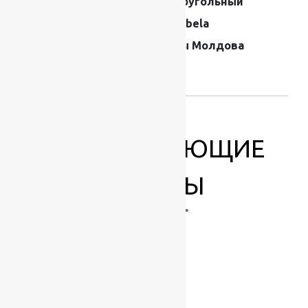
прямоугольный
Производитель
Moldabela
Страна
Ковры Молдова
производителя
ковров
СОПУТСТВУЮЩИЕ
ТОВАРЫ
-17%