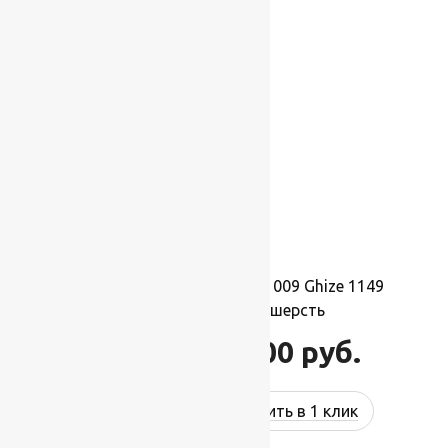
-17%
Ковер шерстяной Прямой 009 Ghize 1149
2,00×4,00 м, 100% шерсть
88 000
руб.
105 600
руб.
Купить в 1 клик