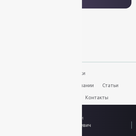
+7 (812) 377-09-32
+7 (967) 346-75-44
info@kovry78.ru
СПб, Ленинский пр.,
д. 129
Пн-Вс. 11:00 - 20:00
Ковры
Ковролин
Дорожки
Искусственная трава
О компании
Статьи
Услуги
Доставка и оплата
Контакты
2026
© “Ковры78”
Политика конфиденциальности
ИП Скутельник Роберт Геннадьевич
ОГРНИП: 317861700058934