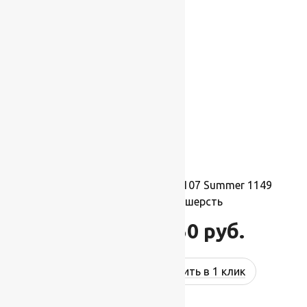
-17%
Ковер шерстяной Квадрат 107 Summer 1149
2,50×2,50 м, 100% шерсть
68 750
руб.
82 500
руб.
Купить в 1 клик