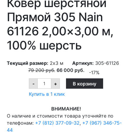
Ковер шерстяной
Прямой 305 Nain
61126 2,00×3,00 м,
100% шерсть
Текущий размер:
2x3 м
Артикул:
305-61126
79 200
руб.
66 000
руб.
-17%
Ковер
-
+
В корзину
шерстяной
Прямой
Купить в 1 клик
305
Nain
61126
ВНИМАНИЕ!
2,00x3,00
м,
О наличие и стоимости товара уточняйте по
100%
телефонам:
+7 (812) 377-09-32
,
+7 (967) 346-75-
шерсть
quantity
44