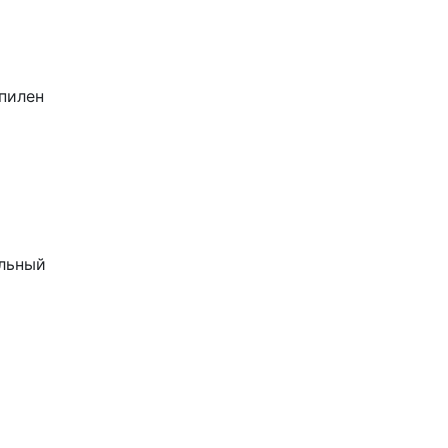
пилен
льный