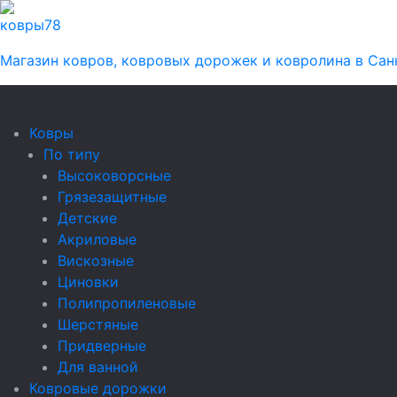
ковры
78
Магазин ковров, ковровых дорожек и ковролина в Сан
Ковры
По типу
Высоковорсные
Грязезащитные
Детские
Акриловые
Вискозные
Циновки
Полипропиленовые
Шерстяные
Придверные
Для ванной
Ковровые дорожки