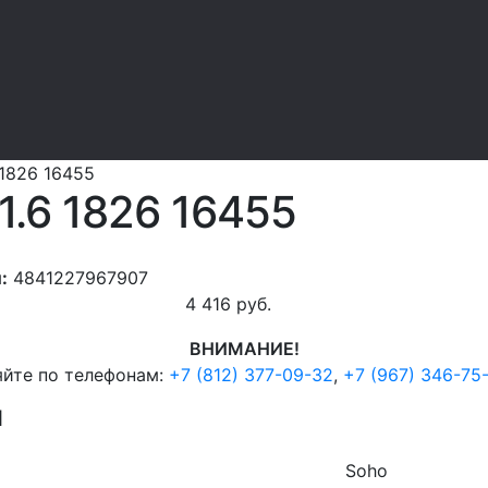
 1826 16455
1.6 1826 16455
:
4841227967907
4 416
руб.
ВНИМАНИЕ!
яйте по телефонам:
+7 (812) 377-09-32
,
+7 (967) 346-75
И
Soho