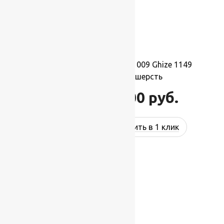
Ковер шерстяной Прямой 009 Ghize 1149
1,50×2,80 м, 100% шерсть
46 200
руб.
55 440
руб.
Купить в 1 клик
-17%