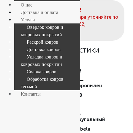
О нас
ВНИМАНИЕ!
Доставка и оплата
О наличие и стоимости товара уточняйте по
Услуги
телефонам:
+7 (812) 377-09-32
,
Оверлок ковров и
+7 (967) 346-75-44
ковровых покрытий
Раскрой ковров
ОСНОВНЫЕ ХАРАКТЕРИСТИКИ
Доставка ковров
Укладка ковров и
Коллекция
Soho
ковровых покрытий
Размер (м)
1.6×2.3
Сварка ковров
Обработка ковров
Состав
Frise —
полипропилен
тесьмой
Контакты
Плотность
192000
Высота ворса
13 мм
Форма
Ковер
прямоугольный
Производитель
Moldabela