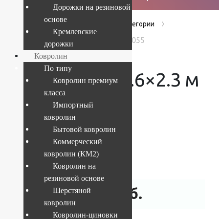
Дорожки на резиновой
основе
›
›
›
Главная
Products
Без категории
Кремлевские
Ковер Soho 1.6x2.3 м 1952 1 15055
дорожки
Ковролин
По типу
Ковер Soho 1.6×2.3 м
Ковролин премиум
класса
1952 1 15055
Импортный
ковролин
Бытовой ковролин
Коммерческий
Текущий размер:
1.6x2.3 м
ковролин (КМ2)
Артикул:
4841227983020
Ковролин на
резиновой основе
8 464
руб.
Шерстяной
ковролин
Ковролин-циновки