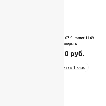
Ковер шерстяной Квадрат 107 Summer 1149
2,50×2,50 м, 100% шерсть
68 750
руб.
82 500
руб.
Купить в 1 клик
-27%