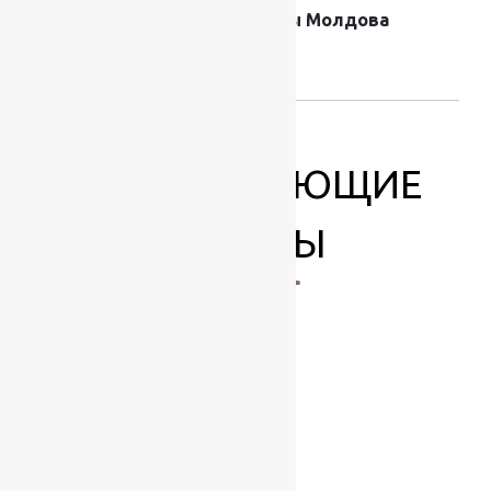
Страна
Ковры Молдова
производителя
ковров
СОПУТСТВУЮЩИЕ
ТОВАРЫ
-17%