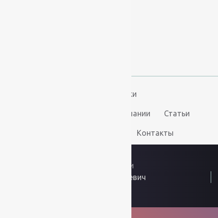
+7 (812) 377-09-32
+7 (967) 346-75-44
info@kovry78.ru
СПб, Ленинский пр.,
д. 129
Пн-Вс. 11:00 - 20:00
Ковры
Ковролин
Дорожки
Искусственная трава
О компании
Статьи
Услуги
Доставка и оплата
Контакты
2026
© “Ковры78”
Политика конфиденциальности
ИП Скутельник Роберт Геннадьевич
ОГРНИП: 317861700058934
Интернет решения