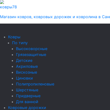
ковры
78
Магазин ковров, ковровых дорожек и ковролина в Сан
Ковры
По типу
Высоковорсные
Грязезащитные
Детские
Акриловые
Вискозные
Циновки
Полипропиленовые
Шерстяные
Придверные
Для ванной
Ковровые дорожки