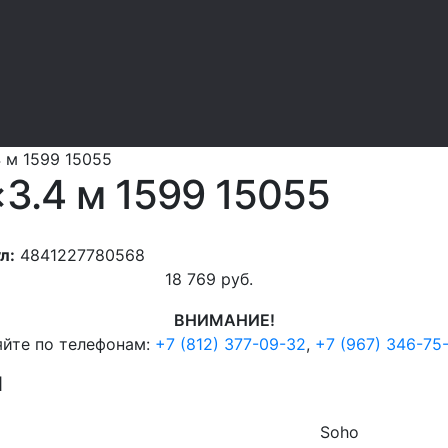
4 м 1599 15055
×3.4 м 1599 15055
л:
4841227780568
18 769
руб.
ВНИМАНИЕ!
яйте по телефонам:
+7 (812) 377-09-32
,
+7 (967) 346-75
И
Soho