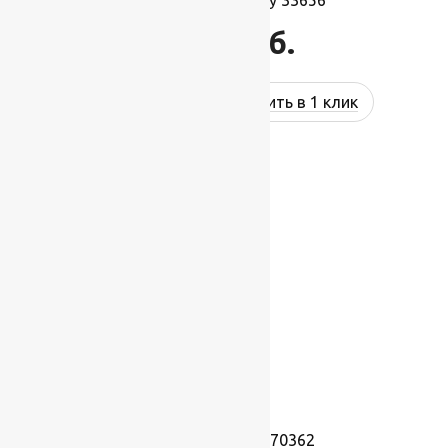
Ковролин Harmony 33656
1 495
руб.
Купить в 1 клик
Ковролин Planet 70362