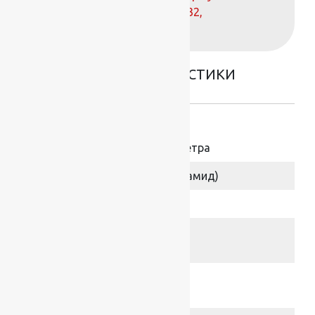
телефонам:
+7 (812) 377-09-32
,
+7 (967) 346-75-44
ОСНОВНЫЕ ХАРАКТЕРИСТИКИ
Размер
ширина 3/3,5 метра
Состав ворса
100% ПА (Полиамид)
Коллекция
Скролл
Высота ворса,
9 мм
мм
Общая
11 мм
толщина, мм