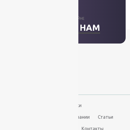
ОТВЕТИМ В ОНЛАЙНЕ
НАПИСАТЬ НАМ
+7 (812) 377-09-32
+7 (967) 346-75-44
info@kovry78.ru
СПб, Ленинский пр.,
д. 129
Пн-Вс. 11:00 - 20:00
Ковры
Ковролин
Дорожки
Искусственная трава
О компании
Статьи
Услуги
Доставка и оплата
Контакты