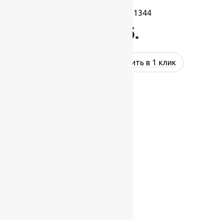
Ковролин Port 11344
943
руб.
Купить в 1 клик