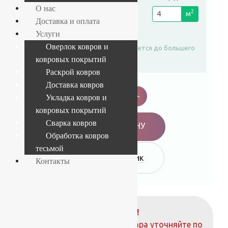
О нас
рулона
2
пог. м.
м
Доставка и оплата
4 м
Услуги
Оверлок ковров и
Площадь автоматически округляется до большего
целого числа
ковровых покрытий
Раскрой ковров
Ковролин
Доставка ковров
Нева-
-
+
Укладка ковров и
Тафт
Альпы
ковровых покрытий
619
Сварка ковров
quantity
В КОРЗИНУ
Обработка ковров
тесьмой
Купить в 1 клик
Контакты
ВНИМАНИЕ!
О наличие и стоимости товара уточняйте по