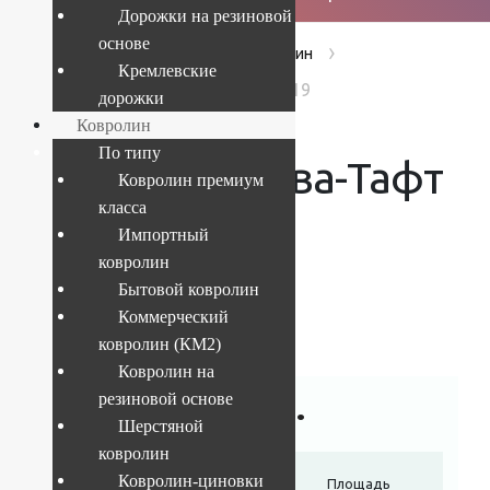
Дорожки на резиновой
основе
›
›
›
Главная
Products
Ковролин
Кремлевские
Ковролин Нева-Тафт Альпы 619
дорожки
Ковролин
По типу
Ковролин Нева-Тафт
Ковролин премиум
класса
Альпы 619
Импортный
ковролин
Бытовой ковролин
Коммерческий
Артикул:
175055315dcc
ковролин (КМ2)
Ковролин на
850
руб.
резиновой основе
Шерстяной
ковролин
Ковролин-циновки
Ширина
Длина отреза
Площадь