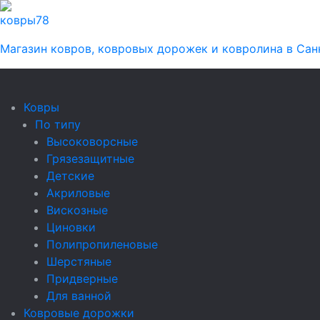
ковры
78
Магазин ковров, ковровых дорожек и ковролина в Сан
Ковры
По типу
Высоковорсные
Грязезащитные
Детские
Акриловые
Вискозные
Циновки
Полипропиленовые
Шерстяные
Придверные
Для ванной
Ковровые дорожки