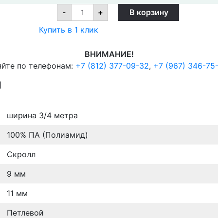
Ковролин
-
+
В корзину
Нева-
Тафт
Купить в 1 клик
Фламинго
235
quantity
ВНИМАНИЕ!
яйте по телефонам:
+7 (812) 377-09-32
,
+7 (967) 346-75
И
ширина 3/4 метра
100% ПА (Полиамид)
Скролл
9 мм
11 мм
Петлевой