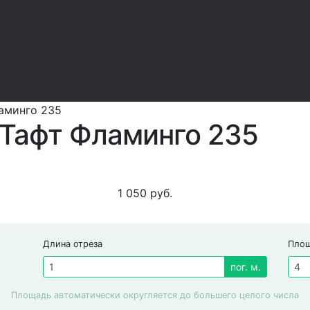
аминго 235
Тафт Фламинго 235
1 050
руб.
Длина отреза
Пло
пог. м.
Площадь автоматически округляется до большего целого числа