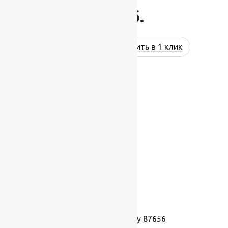
943
руб.
Купить в 1 клик
Ковролин Harmony 87656