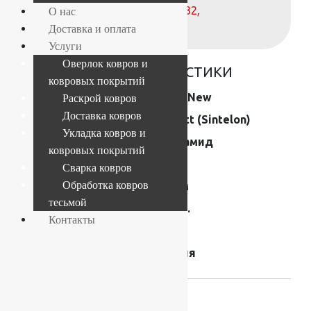
телефонам:
+7 (812) 377-09-32
,
О нас
+7 (967) 346-75-44
Доставка и оплата
Услуги
Оверлок ковров и
ОСНОВНЫЕ ХАРАКТЕРИСТИКИ
ковровых покрытий
Коллекция
Orion New
Раскрой ковров
Доставка ковров
Производитель
Tarkett (Sintelon)
Укладка ковров и
Состав
Полиамид
ковровых покрытий
Размер (м)
4×25
Сварка ковров
Обработка ковров
Толщина
6,5 мм
тесьмой
Вес 1 кв.м.
1840 г.
Контакты
Высота ворса
5 мм
Страна производства
Сербия