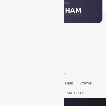
ОТВЕТИМ В ОНЛАЙНЕ
НАПИСАТЬ НАМ
+7 (812) 377-09-32
+7 (967) 346-75-44
info@kovry78.ru
СПб, Ленинский пр.,
д. 129
Пн-Вс. 11:00 - 20:00
Ковры
Ковролин
Дорожки
Искусственная трава
О компании
Статьи
Услуги
Доставка и оплата
Контакты
2026
© “Ковры78”