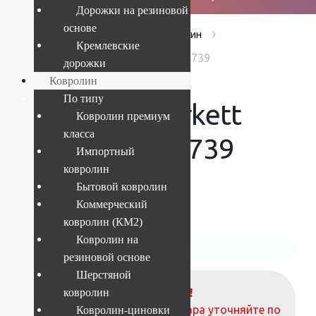
Дорожки на резиновой
основе
›
›
›
Главная
Products
Ковролин
Кремлевские
Ковролин Tarkett Orion New 54739
дорожки
Ковролин
По типу
Ковролин Tarkett
Ковролин премиум
класса
Orion New 54739
Импортный
ковролин
Бытовой ковролин
Коммерческий
Текущий размер:
4x25 м
ковролин (КМ2)
Ковролин на
резиновой основе
Шерстяной
ВНИМАНИЕ!
ковролин
О наличие и стоимости товара уточняйте по
Ковролин-циновки