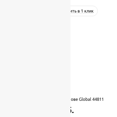
Купить в 1 клик
Ковролин на резиновой основе Global 44811
637
руб.