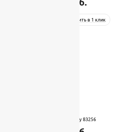
1 274
руб.
Купить в 1 клик
Ковролин Harmony 83256
1 495
руб.