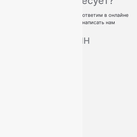
Вас что-то интересует?
проконсультируем по телефону
ответим в онлайне
заказать обратный звонок
написать нам
МАГАЗИН
Ковры
Ковровые дорожки
Ковролин
О нас
Доставка и оплата
Услуги
Контакты
+7 (812) 377-09-32
+7 (967) 346-75-44
info@kovry78.ru