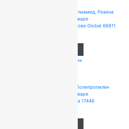
Tarkett (Сербия)
4x25 м
Полиамид, Резина
Подробнее о товаре
Ковролин на резиновой основе Global 66811
637
руб.
Add to cart
Купить в 1 клик
Tarkett (Сербия)
4x25 м
Полипропилен
Подробнее о товаре
Ковролин Panorama 17446
897
руб.
Add to cart