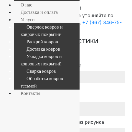
О нас
ВНИМАНИЕ!
Доставка и оплата
О наличие и стоимости товара уточняйте по
Услуги
телефонам:
+7 (812) 377-09-32
,
+7 (967) 346-75-
Оверлок ковров и
44
ковровых покрытий
ОСНОВНЫЕ ХАРАКТЕРИСТИКИ
Раскрой ковров
Доставка ковров
Укладка ковров и
ковровых покрытий
Размер
ширина 4 метра
Сварка ковров
Коллекция
Amarena
Обработка ковров
тесьмой
Класс
Бытовой
Контакты
применения
Цвет
Дизайн
Однотонный, Без рисунка