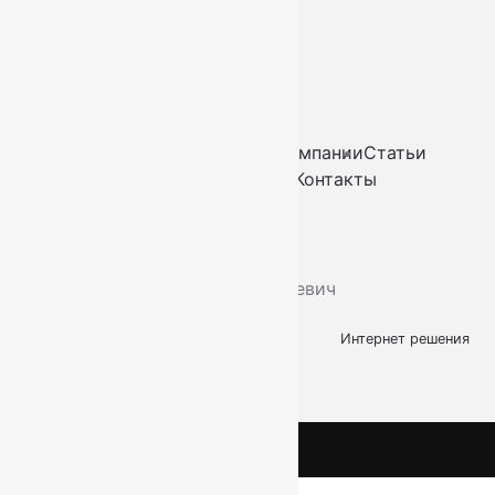
СПб, Ленинский пр.,
д. 129
Пн-Вс. 11:00 - 20:00
Ковры
Ковролин
Дорожки
Искусственная трава
О компании
Статьи
Услуги
Доставка и оплата
Контакты
2026
© “Ковры78”
Политика конфиденциальности
ИП Скутельник Роберт Геннадьевич
ОГРНИП: 317861700058934
Интернет решения
kovry78.ru