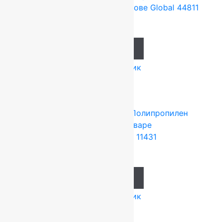
Ковролин на резиновой основе Global 44811
637
руб.
Add to cart
Купить в 1 клик
Tarkett (Сербия)
4x25 м
Полипропилен
Подробнее о товаре
Ковролин Dragon 11431
1 297
руб.
Add to cart
Купить в 1 клик