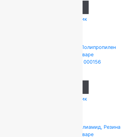
Add to cart
Купить в 1 клик
Tarkett (Сербия)
4x25 м
Полипропилен
Подробнее о товаре
Ковролин Harmony 000156
1 495
руб.
Add to cart
Купить в 1 клик
Tarkett (Сербия)
4x25 м
Полиамид, Резина
Подробнее о товаре