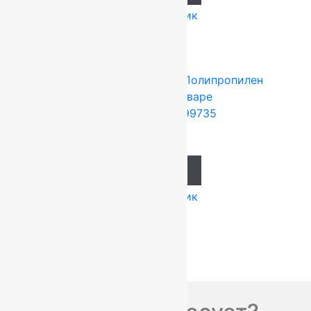
Купить в 1 клик
Tarkett (Сербия)
4x25 м
Полипропилен
Подробнее о товаре
Ковролин Festa 99735
1 274
руб.
Add to cart
Купить в 1 клик