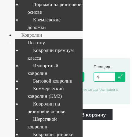
Дорожки на резиновой
основе
Артикул:
297e2821901c
Кремлевские
дорожки
Ковролин
1 305
руб.
По типу
Ковролин премиум
класса
Импортный
Ширина рулона
Длина отреза
Площадь
ковролин
4 м
2
пог. м.
м
Бытовой ковролин
Коммерческий
Площадь автоматически округляется до большего
целого числа
ковролин (КМ2)
Ковролин на
Ковролин
резиновой основе
-
+
В корзину
Зартекс
Шерстяной
Amarena
Купить в 1 клик
057
ковролин
quantity
Ковролин-циновки