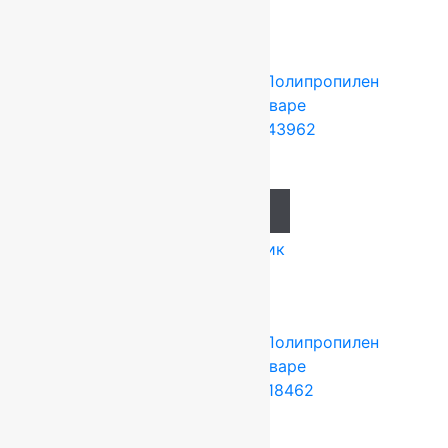
Сопутствующие товары
Tarkett (Сербия)
4x25 м
Полипропилен
Подробнее о товаре
Ковролин Planet 43962
871
руб.
Add to cart
Купить в 1 клик
Tarkett (Сербия)
4x25 м
Полипропилен
Подробнее о товаре
Ковролин Planet 18462
871
руб.