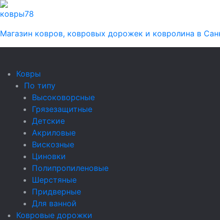
ковры
78
Магазин ковров, ковровых дорожек и ковролина в Сан
Ковры
По типу
Высоковорсные
Грязезащитные
Детские
Акриловые
Вискозные
Циновки
Полипропиленовые
Шерстяные
Придверные
Для ванной
Ковровые дорожки