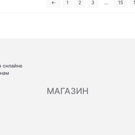
←
1
2
3
…
15
в онлайне
 нам
МАГАЗИН