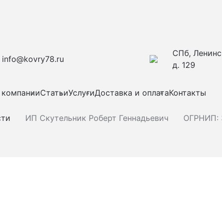
СПб, Ленинс
info@kovry78.ru
д. 129
 компании
Статьи
Услуги
Доставка и оплата
Контакты
сти
ИП Скутельник Роберт Геннадьевич
ОГРНИП: 