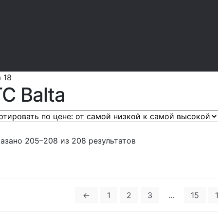
 18
TC Balta
азано 205–208 из 208 результатов
←
1
2
3
…
15