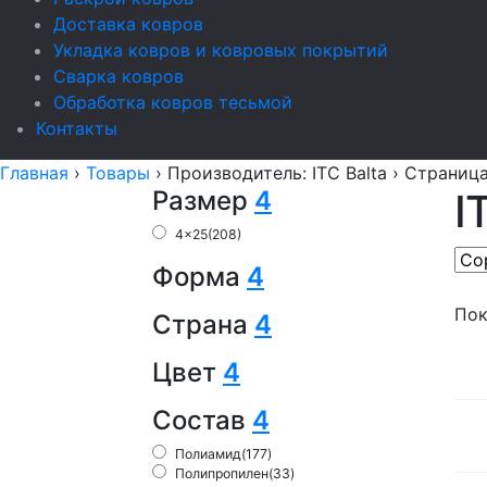
Доставка ковров
Укладка ковров и ковровых покрытий
Сварка ковров
Обработка ковров тесьмой
Контакты
Главная
›
Товары
›
Производитель: ITC Balta
›
Страница
Размер
4
I
4x25
(208)
Форма
4
Пок
Страна
4
Цвет
4
Состав
4
Полиамид
(177)
Полипропилен
(33)