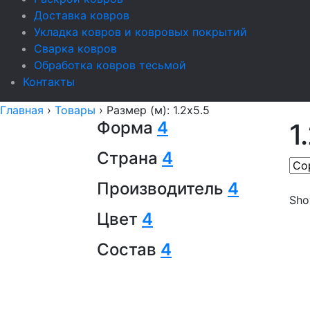
Доставка ковров
Укладка ковров и ковровых покрытий
Сварка ковров
Обработка ковров тесьмой
Контакты
Главная
›
Товары
›
Размер (м): 1.2x5.5
Форма
4
1
Страна
4
Производитель
4
Show
Цвет
4
Состав
4