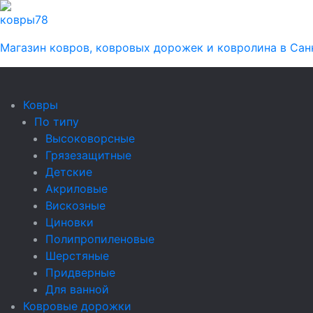
ковры
78
Магазин ковров, ковровых дорожек и ковролина в Сан
Ковры
По типу
Высоковорсные
Грязезащитные
Детские
Акриловые
Вискозные
Циновки
Полипропиленовые
Шерстяные
Придверные
Для ванной
Ковровые дорожки