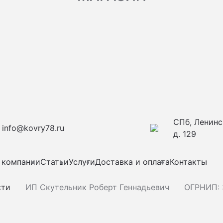
СПб, Ленинс
info@kovry78.ru
д. 129
 компании
Статьи
Услуги
Доставка и оплата
Контакты
сти
ИП Скутельник Роберт Геннадьевич
ОГРНИП: 