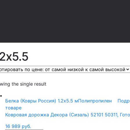
.2x5.5
ing the single result
Белка (Ковры Россия)
1.2x5.5 м
Полипропилен
Подр
товаре
Ковровая дорожка Декора (Сизаль) 52101 50311, Готов
16 989
руб.