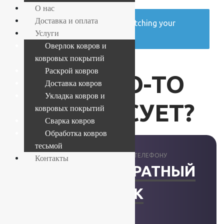
О нас
Доставка и оплата
No products were found matching your
Услуги
selection.
Оверлок ковров и
ковровых покрытий
Раскрой ковров
ВАС ЧТО-ТО
Доставка ковров
Укладка ковров и
ИНТЕРЕСУЕТ?
ковровых покрытий
Сварка ковров
Обработка ковров
тесьмой
ПРОКОНСУЛЬТИРУЕМ ПО ТЕЛЕФОНУ
Контакты
ЗАКАЗАТЬ ОБРАТНЫЙ
ЗВОНОК