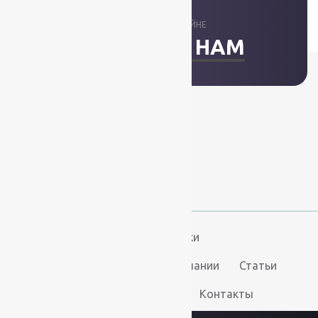
ОТВЕТИМ В ОНЛАЙНЕ
НАПИСАТЬ НАМ
+7 (812) 377-09-32
+7 (967) 346-75-44
info@kovry78.ru
СПб, Ленинский пр.,
д. 129
Пн-Вс. 11:00 - 20:00
Ковры
Ковролин
Дорожки
Искусственная трава
О компании
Статьи
Услуги
Доставка и оплата
Контакты