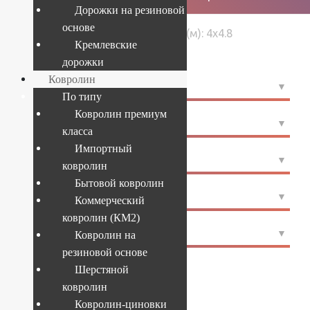
Дорожки на резиновой
основе
›
›
Размер (м): 4x4.8
Главная
Товары
Кремлевские
дорожки
Ковролин
4
ФОРМА
По типу
Ковролин премиум
4
СТРАНА
класса
Импортный
4
ПРОИЗВОДИТЕЛЬ
ковролин
Бытовой ковролин
4
ЦВЕТ
Коммерческий
ковролин (КМ2)
4
СОСТАВ
Ковролин на
резиновой основе
Шерстяной
ковролин
4x4.8
Ковролин-циновки