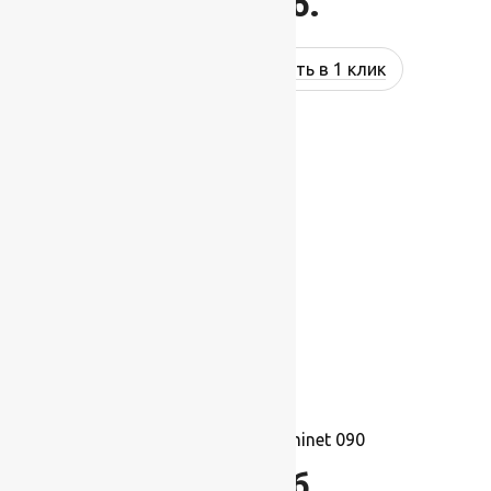
1 695
руб.
Купить в 1 клик
Ковролин Balta Prominet 090
1 695
руб.