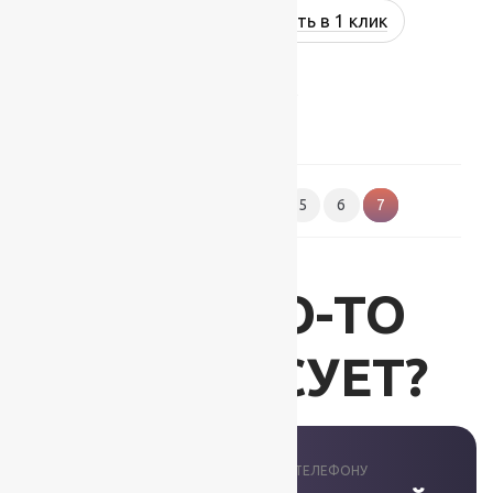
Купить в 1 клик
Показано 73–83 из 83 результатов
1
2
3
4
5
6
7
ВАС ЧТО-ТО
ИНТЕРЕСУЕТ?
ПРОКОНСУЛЬТИРУЕМ ПО ТЕЛЕФОНУ