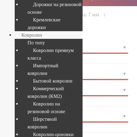
Дорожки на резиновой
основе
›
›
›
Толщина: 7 мм
Главная
Товары
Кремлевские
Страница 7
дорожки
Ковролин
По типу
4
РАЗМЕР
Ковролин премиум
класса
4x25
(81)
Импортный
4
ковролин
ФОРМА
Бытовой ковролин
Коммерческий
4
СТРАНА
ковролин (КМ2)
Бельгия
(3)
Ковролин на
резиновой основе
4
ПРОИЗВОДИТЕЛЬ
Шерстяной
ковролин
ITC Balta
(67)
Ковролин-циновки
Tarkett (Sintelon)
(2)