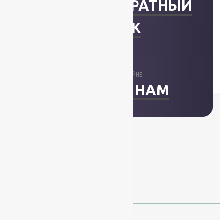
ЗАКАЗАТЬ ОБРАТНЫЙ
ЗВОНОК
ОТВЕТИМ В ОНЛАЙНЕ
НАПИСАТЬ НАМ
+7 (812) 377-09-32
+7 (967) 346-75-44
info@kovry78.ru
СПб, Ленинский пр.,
д. 129
Пн-Вс. 11:00 - 20:00