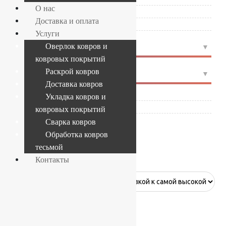
О нас
Timzo (Голландия)
(6)
Доставка и оплата
Vebe (Голландия)
(6)
Услуги
4
Оверлок ковров и
ЦВЕТ
ковровых покрытий
Раскрой ковров
4
СОСТАВ
Доставка ковров
Полиамид
(67)
Укладка ковров и
Полипропилен
(19)
ковровых покрытий
Сварка ковров
Обработка ковров
7 мм
тесьмой
Контакты
Показано 73–83 из 83 результатов