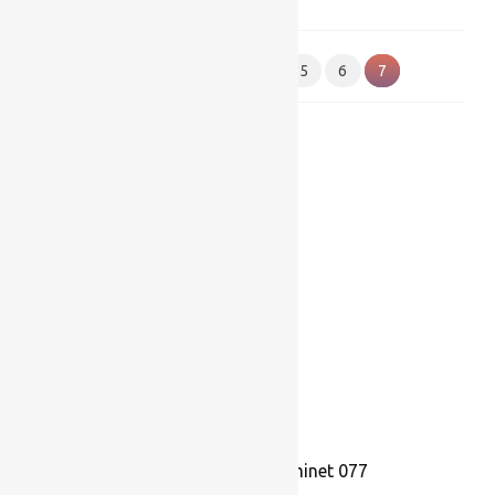
1
2
3
4
5
6
7
Ковролин Balta Prominet 077