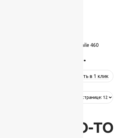
Ковролин Balta Smile 460
785
руб.
Купить в 1 клик
Showing all 3 results
ВАС ЧТО-ТО