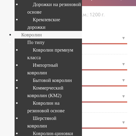
Дорожки на резиновой
основе
›
›
Вес 1 кв.м.: 1200 г.
Главная
Товары
Кремлевские
дорожки
Ковролин
4
РАЗМЕР
По типу
Ковролин премиум
4x25
(3)
класса
4
ФОРМА
Импортный
ковролин
4
СТРАНА
Бытовой ковролин
Коммерческий
ковролин (КМ2)
4
ПРОИЗВОДИТЕЛЬ
Ковролин на
ITC Balta
(3)
резиновой основе
Шерстяной
4
ЦВЕТ
ковролин
Ковролин-циновки