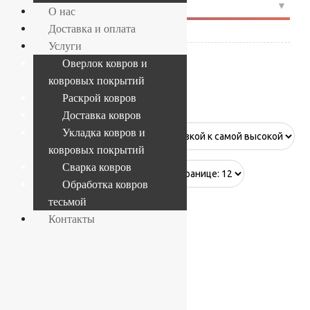
4
СОСТАВ
О нас
Доставка и оплата
Полипропилен
(3)
Услуги
Оверлок ковров и
ковровых покрытий
1200 г.
Раскрой ковров
Доставка ковров
Укладка ковров и
ковровых покрытий
Сварка ковров
Showing all 3 results
Обработка ковров
тесьмой
Контакты