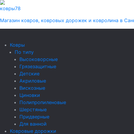
ковры
78
Магазин ковров, ковровых дорожек и ковролина в Сан
Ковры
По типу
Высоковорсные
Грязезащитные
Детские
Акриловые
Вискозные
Циновки
Полипропиленовые
Шерстяные
Придверные
Для ванной
Ковровые дорожки