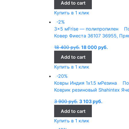
Add to cart
Купить в 1 клик
-2%
3x5 м
Frise — полипропилен
П
Ковер Фиеста 36107 36955, Пря
18 400
руб.
18 000
руб.
Add to cart
Купить в 1 клик
-20%
Ковры Индия
1x1.5 м
Резина
По
Коврик резиновый Shahintex Яч
3 900
руб.
3 103
руб.
Add to cart
Купить в 1 клик