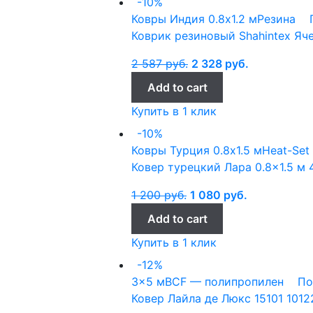
-10%
Ковры Индия
0.8x1.2 м
Резина
Коврик резиновый Shahintex Яч
2 587
руб.
2 328
руб.
Add to cart
Купить в 1 клик
-10%
Ковры Турция
0.8x1.5 м
Heat-Set
Ковер турецкий Лара 0.8×1.5 м
1 200
руб.
1 080
руб.
Add to cart
Купить в 1 клик
-12%
3x5 м
BCF — полипропилен
По
Ковер Лайла де Люкс 15101 1012