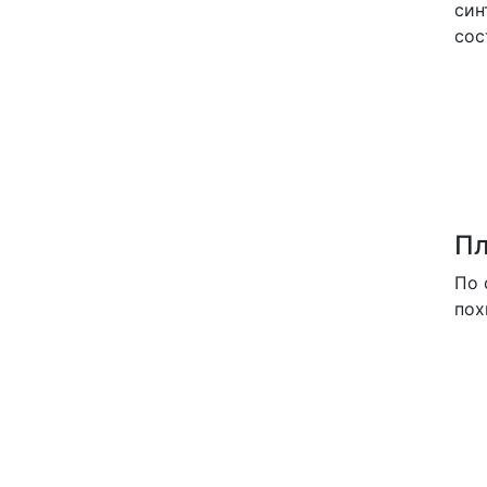
син
сос
П
По 
пох