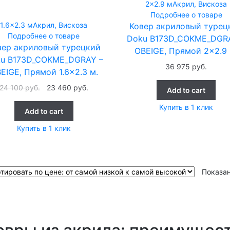
2x2.9 м
Акрил, Вискоза
Подробнее о товаре
1.6x2.3 м
Акрил, Вискоза
Ковер акриловый турец
Подробнее о товаре
Doku B173D_COKME_DGR
вер акриловый турецкий
OBEIGE, Прямой 2×2.9 
u B173D_COKME_DGRAY –
36 975
руб.
EIGE, Прямой 1.6×2.3 м.
24 100
руб.
23 460
руб.
Add to cart
Купить в 1 клик
Add to cart
Купить в 1 клик
Показан