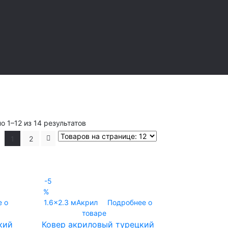
о 1–12 из 14 результатов
1
2
-5
%
 о
1.6x2.3 м
Акрил
Подробнее о
товаре
кий
Ковер акриловый турецкий