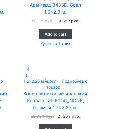
–
Авангард 3433D, Овал
м.
1.6×2.3 м.
15 115
руб.
14 352
руб.
Add to cart
Купить в 1 клик
-4
%
 о
1.5x2.25 м
Акрил
Подробнее о
товаре
кий
Ковер акриловый иранский
–
Kermanshah 90141_NONE,
.
Прямой 1.5×2.25 м.
.
22 050
руб.
21 263
руб.