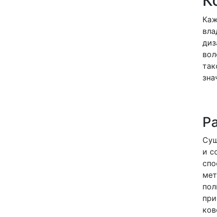
К
Каж
вла
диз
вол
так
зна
Р
Сущ
и с
спо
мет
пол
при
ков