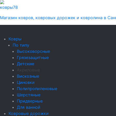
ковры
78
Магазин ковров, ковровых дорожек и ковролина в Сан
Ковры
По типу
Высоковорсные
Грязезащитные
Детские
Акриловые
Вискозные
Циновки
Полипропиленовые
Шерстяные
Придверные
Для ванной
Ковровые дорожки