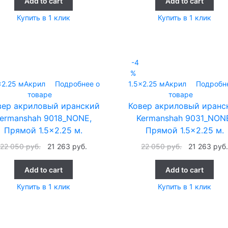
Add to cart
Add to cart
Купить в 1 клик
Купить в 1 клик
-4
%
x2.25 м
Акрил
Подробнее о
1.5x2.25 м
Акрил
Подробн
товаре
товаре
вер акриловый иранский
Ковер акриловый иранс
ermanshah 9018_NONE,
Kermanshah 9031_NON
Прямой 1.5×2.25 м.
Прямой 1.5×2.25 м.
22 050
руб.
21 263
руб.
22 050
руб.
21 263
руб
Add to cart
Add to cart
Купить в 1 клик
Купить в 1 клик