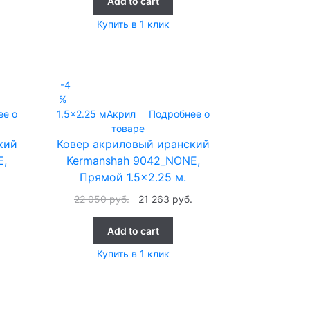
Add to cart
Купить в 1 клик
-4
%
ее о
1.5x2.25 м
Акрил
Подробнее о
товаре
кий
Ковер акриловый иранский
E,
Kermanshah 9042_NONE,
Прямой 1.5×2.25 м.
.
22 050
руб.
21 263
руб.
Add to cart
Купить в 1 клик