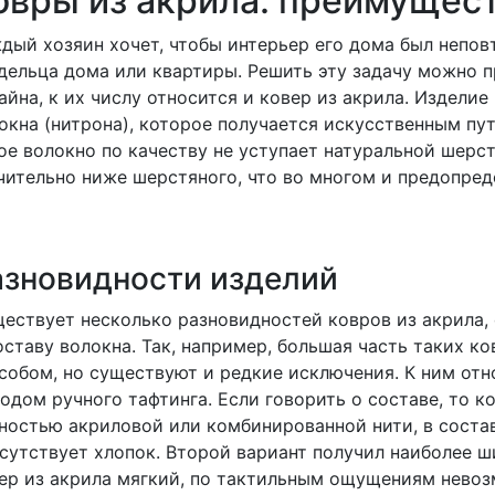
овры из акрила: преимущест
дый хозяин хочет, чтобы интерьер его дома был непо
дельца дома или квартиры. Решить эту задачу можно 
айна, к их числу относится и ковер из акрила. Изделие
окна (нитрона), которое получается искусственным пу
ое волокно по качеству не уступает натуральной шерст
чительно ниже шерстяного, что во многом и предопре
азновидности изделий
ествует несколько разновидностей ковров из акрила, 
оставу волокна. Так, например, большая часть таких 
собом, но существуют и редкие исключения. К ним отн
одом ручного тафтинга. Если говорить о составе, то к
ностью акриловой или комбинированной нити, в соста
сутствует хлопок. Второй вариант получил наиболее 
ер из акрила мягкий, по тактильным ощущениям невозм