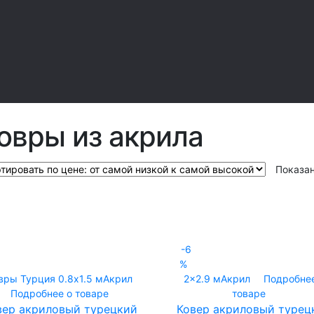
овры из акрила
Показан
-6
%
вры Турция
0.8x1.5 м
Акрил
2x2.9 м
Акрил
Подробнее
Подробнее о товаре
товаре
вер акриловый турецкий
Ковер акриловый турец