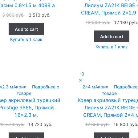
Касим 0.8×1.5 м 4098 а
Лилиум ZA21K BEIGE 
CREAM, Прямой 2×2.9 
3 900
руб.
3 510
руб.
13 000
руб.
12 180
руб.
Add to cart
Add to cart
Купить в 1 клик
Купить в 1 клик
-3
%
6x2.3 м
Акрил
Подробнее о
2x4 м
Акрил
Подробнее
товаре
товаре
вер акриловый турецкий
Ковер акриловый турец
Prestige 9565, Прямой
Лилиум ZA21K BEIGE 
1.6×2.3 м.
CREAM, Прямой 2×4 м
15 570
руб.
14 720
руб.
17 350
руб.
16 800
руб