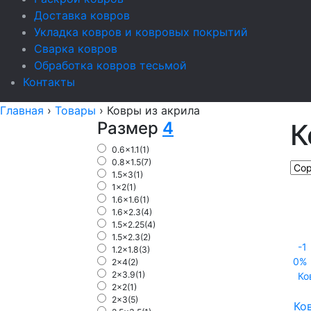
Доставка ковров
Укладка ковров и ковровых покрытий
Сварка ковров
Обработка ковров тесьмой
Контакты
Главная
›
Товары
›
Ковры из акрила
Размер
4
К
0.6x1.1
(1)
0.8x1.5
(7)
1.5x3
(1)
1x2
(1)
1.6x1.6
(1)
1.6x2.3
(4)
1.5x2.25
(4)
1.5x2.3
(2)
-1
1.2x1.8
(3)
0%
2x4
(2)
2x3.9
(1)
Ко
2x2
(1)
2x3
(5)
Ко