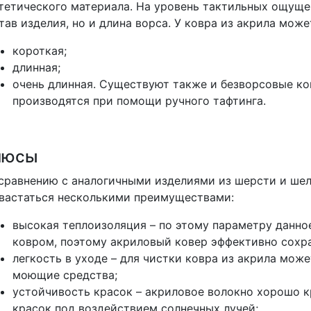
тетического материала. На уровень тактильных ощуще
тав изделия, но и длина ворса. У ковра из акрила може
короткая;
длинная;
очень длинная. Существуют также и безворсовые ков
производятся при помощи ручного тафтинга.
люсы
сравнению с аналогичными изделиями из шерсти и шел
вастаться несколькими преимуществами:
высокая теплоизоляция – по этому параметру данн
ковром, поэтому акриловый ковер эффективно сохра
легкость в уходе – для чистки ковра из акрила мож
моющие средства;
устойчивость красок – акриловое волокно хорошо 
красок под воздействием солнечных лучей;