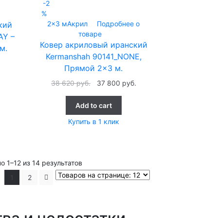
-2
%
2x3 м
Акрил
Подробнее о
кий
товаре
AY –
Ковер акриловый иранский
м.
Kermanshah 90141_NONE,
Прямой 2×3 м.
38 620
руб.
37 800
руб.
Add to cart
Купить в 1 клик
о 1–12 из 14 результатов
1
2