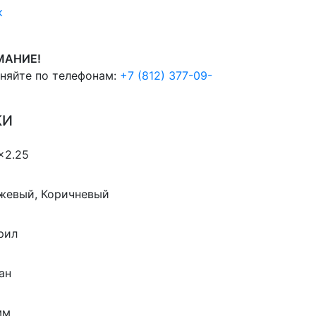
к
h
,
МАНИЕ!
чняйте по телефонам:
+7 (812) 377-09-
КИ
5×2.25
жевый, Коричневый
рил
ан
мм