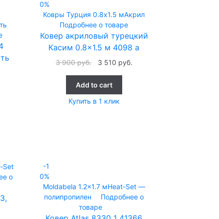
0%
Ковры Турция
0.8x1.5 м
Акрил
ть
Подробнее о товаре
е
Ковер акриловый турецкий
4
Касим 0.8×1.5 м 4098 а
сть
3 900
руб.
3 510
руб.
Add to cart
Купить в 1 клик
-1
-Set
0%
ее о
Moldabela
1.2x1.7 м
Heat-Set —
полипропилен
Подробнее о
3,
товаре
Ковер Atlas 8330 1 41366