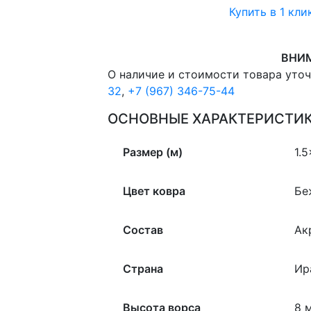
иранский
Купить в 1 кли
Kermansha
9031_NONE
Прямой
1.5x2.25
ВНИ
м.
quantity
О наличие и стоимости товара уто
32
,
+7 (967) 346-75-44
ОСНОВНЫЕ ХАРАКТЕРИСТИ
Размер (м)
1.
Цвет ковра
Бе
Состав
Ак
Страна
Ир
Высота ворса
8 