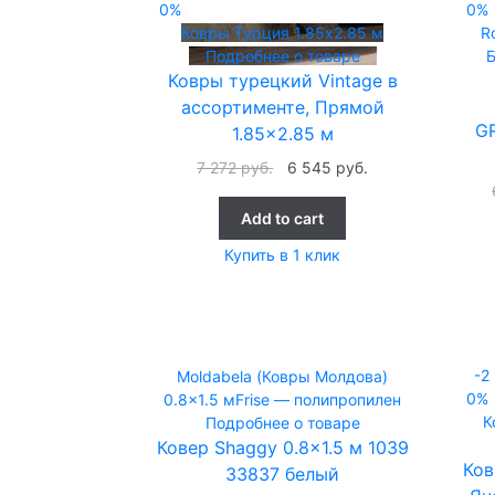
0%
0%
Ковры Турция
1.85x2.85 м
R
Подробнее о товаре
Б
Ковры турецкий Vintage в
ассортименте, Прямой
G
1.85×2.85 м
7 272
руб.
6 545
руб.
Add to cart
Купить в 1 клик
-2
Moldabela (Ковры Молдова)
0%
0.8x1.5 м
Frise — полипропилен
К
Подробнее о товаре
Ковер Shaggy 0.8×1.5 м 1039
Ков
33837 белый