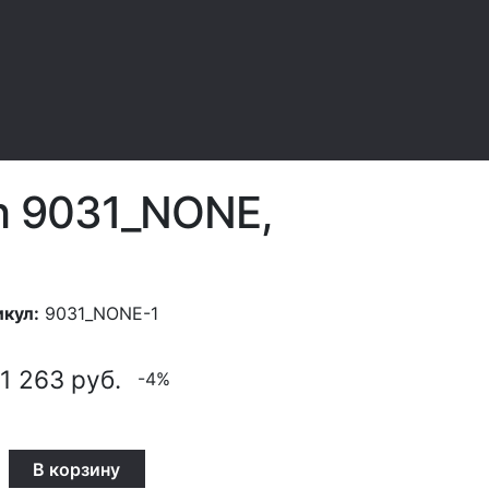
h 9031_NONE,
кул:
9031_NONE-1
1 263
руб.
-4%
В корзину