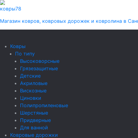
ковры
78
Магазин ковров, ковровых дорожек и ковролина в Сан
Ковры
По типу
Высоковорсные
Грязезащитные
Детские
Акриловые
Вискозные
Циновки
Полипропиленовые
Шерстяные
Придверные
Для ванной
Ковровые дорожки