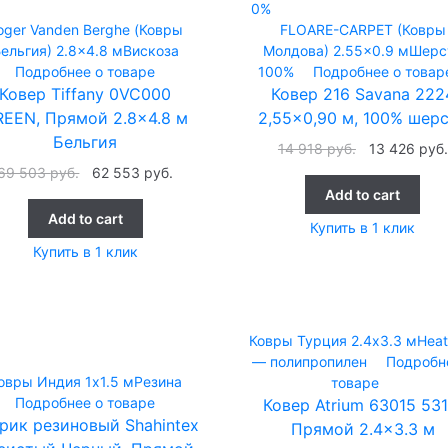
0%
oger Vanden Berghe (Ковры
FLOARE-CARPET (Ковры
ельгия)
2.8x4.8 м
Вискоза
Молдова)
2.55x0.9 м
Шерс
Подробнее о товаре
100%
Подробнее о товар
Ковер Tiffany 0VC000
Ковер 216 Savana 222
REEN, Прямой 2.8×4.8 м
2,55×0,90 м, 100% шер
Бельгия
14 918
руб.
13 426
руб.
69 503
руб.
62 553
руб.
Add to cart
Add to cart
Купить в 1 клик
Купить в 1 клик
Ковры Турция
2.4x3.3 м
Heat
— полипропилен
Подробн
овры Индия
1x1.5 м
Резина
товаре
Подробнее о товаре
Ковер Atrium 63015 531
рик резиновый Shahintex
Прямой 2.4×3.3 м