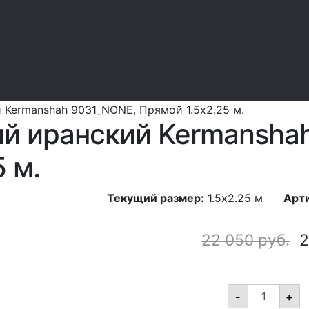
 Kermanshah 9031_NONE, Прямой 1.5x2.25 м.
й иранский Kermansha
 м.
Текущий размер:
1.5x2.25 м
Арти
22 050
руб.
2
Ковер
-
+
акриловый