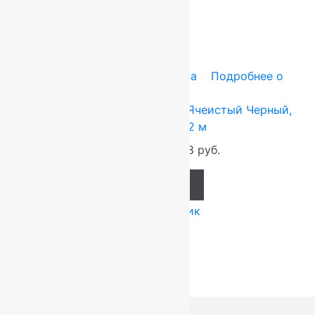
-10%
Ковры Индия
0.8x1.2 м
Резина
Подробнее о
товаре
Коврик резиновый Shahintex Ячеистый Черный,
Прямой 0.8×1.2 м
2 587
руб.
2 328
руб.
Add to cart
Купить в 1 клик