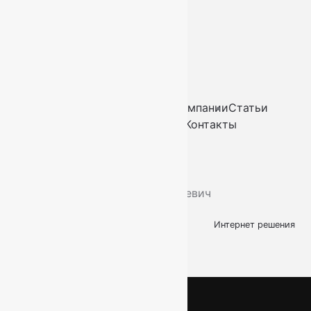
info@kovry78.ru
СПб, Ленинский пр.,
д. 129
Пн-Вс. 11:00 - 20:00
Ковры
Ковролин
Дорожки
Искусственная трава
О компании
Статьи
Услуги
Доставка и оплата
Контакты
2026
© “Ковры78”
Политика конфиденциальности
ИП Скутельник Роберт Геннадьевич
ОГРНИП: 317861700058934
Интернет решения
kovry78.ru