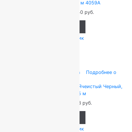
Ковер Gloria 2.5×3.5 м 4059A
17 500
руб.
15 750
руб.
Add to cart
Купить в 1 клик
-20%
Ковры Индия
1x1.5 м
Резина
Подробнее о
товаре
Коврик резиновый Shahintex Ячеистый Черный,
Прямой 1.0×1.5 м
3 900
руб.
3 103
руб.
Add to cart
Купить в 1 клик