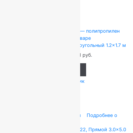
-10%
Moldabela
1.2x1.7 м
Heat-Set — полипропилен
Подробнее о товаре
Ковер Atlas 8330 1 41366 прямоугольный 1.2×1.7 м
3 468
руб.
3 121
руб.
Add to cart
Купить в 1 клик
-12%
3x5 м
BCF — полипропилен
Подробнее о
товаре
Ковер Лайла де Люкс 15101 10122, Прямой 3.0×5.0