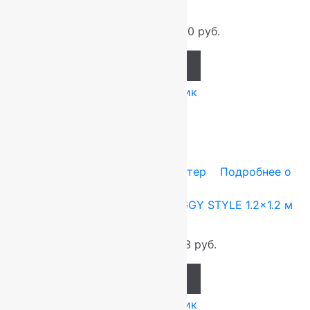
м
12 750
руб.
11 250
руб.
Add to cart
Купить в 1 клик
-10%
Ковры Турция
1.2x1.2 м
Полиэстер
Подробнее о
товаре
Ковер круглый турецкий SHAGGY STYLE 1.2×1.2 м
0000F
4 248
руб.
3 823
руб.
Add to cart
Купить в 1 клик