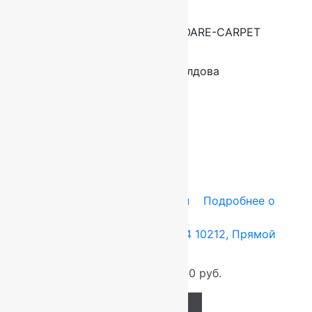
Производитель
FLOARE-CARPET
Страна
Молдова
производителя
ковров
Сопутствующие товары
-12%
3x5 м
BCF — полипропилен
Подробнее о
товаре
Ковер Лайла де Люкс 15364 10212, Прямой
3.0×5.0 м
12 750
руб.
11 250
руб.
Add to cart