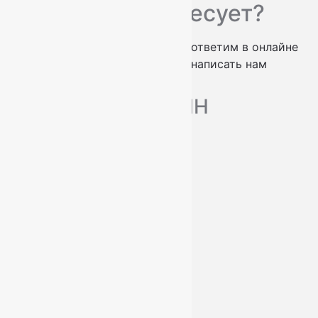
Вас что-то интересует?
проконсультируем по телефону
ответим в онлайне
заказать обратный звонок
написать нам
МАГАЗИН
Ковры
Ковровые дорожки
Ковролин
О нас
Доставка и оплата
Услуги
Контакты
+7 (812) 377-09-32
+7 (967) 346-75-44