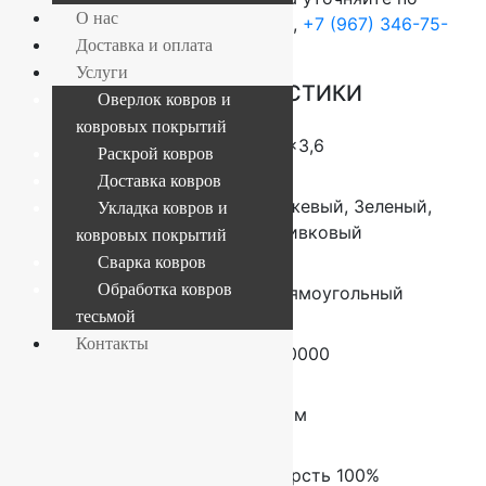
О нас
телефонам:
+7 (812) 377-09-32
,
+7 (967) 346-75-
Доставка и оплата
44
Услуги
ОСНОВНЫЕ ХАРАКТЕРИСТИКИ
Оверлок ковров и
ковровых покрытий
Размер (м)
1,5×3,6
Раскрой ковров
Доставка ковров
Цвет ковра
Бежевый, Зеленый,
Укладка ковров и
Оливковый
ковровых покрытий
Сварка ковров
Обработка ковров
Форма
Прямоугольный
тесьмой
Контакты
Плотность
520000
Высота ворса
8 мм
Состав
Шерсть 100%