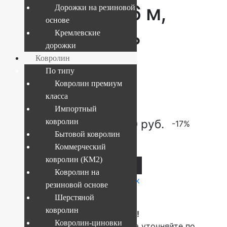
5542 1.5 x 3.6 м,
Дорожки на резиновой
основе
100% шерсть
Кремлевские
дорожки
Ковролин
По типу
Текущий размер:
1,5x3,6 м
Ковролин премиум
Артикул:
210-5542-1-5x3-6
класса
Импортный
71 280
руб.
59 400
руб.
ковролин
-17%
Бытовой ковролин
Коммерческий
ковролин (КМ2)
В корзину
Ковролин на
Купить в 1 клик
резиновой основе
Шерстяной
ковролин
ВНИМАНИЕ!
Ковролин-циновки
О наличие и стоимости товара уточняйте по