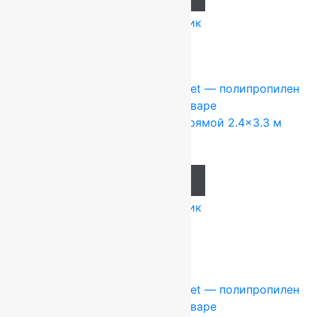
Купить в 1 клик
Ковры Турция
2.4x3.3 м
Heat-Set — полипропилен
Подробнее о товаре
Ковер Atrium 63015 5313, Прямой 2.4×3.3 м
37 807
руб.
Add to cart
Купить в 1 клик
-10%
Ковры Турция
2.5x3.5 м
Heat-Set — полипропилен
Подробнее о товаре