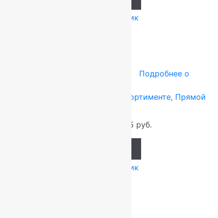
Купить в 1 клик
-10%
Ковры Турция
1.85x2.85 м
Подробнее о
товаре
Ковры турецкий Vintage в ассортименте, Прямой
1.85×2.85 м
7 272
руб.
6 545
руб.
Add to cart
Купить в 1 клик
-2%