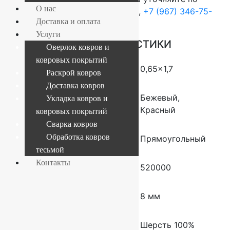
О нас
телефонам:
+7 (812) 377-09-32
,
+7 (967) 346-75-
Доставка и оплата
44
Услуги
ОСНОВНЫЕ ХАРАКТЕРИСТИКИ
Оверлок ковров и
ковровых покрытий
Размер (м)
0,65×1,7
Раскрой ковров
Доставка ковров
Цвет ковра
Бежевый,
Укладка ковров и
Красный
ковровых покрытий
Сварка ковров
Обработка ковров
Форма
Прямоугольный
тесьмой
Контакты
Плотность
520000
Высота ворса
8 мм
Состав
Шерсть 100%