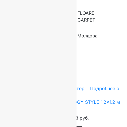
Производитель
FLOARE-
CARPET
Страна
Молдова
производителя
ковров
Сопутствующие товары
-10%
Ковры Турция
1.2x1.2 м
Полиэстер
Подробнее о
товаре
Ковер круглый турецкий SHAGGY STYLE 1.2×1.2 м
0000F
4 248
руб.
3 823
руб.