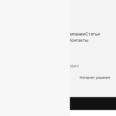
СПб, Ленинский пр.,
д. 129
Пн-Вс. 11:00 - 20:00
Ковры
Ковролин
Дорожки
Искусственная трава
О компании
Статьи
Услуги
Доставка и оплата
Контакты
2026
© “Ковры78”
Политика конфиденциальности
ИП Скутельник Роберт Геннадьевич
ОГРНИП: 317861700058934
Интернет решения
kovry78.ru