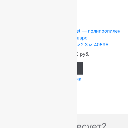
-10%
Ковры Турция
1.5x2.3 м
Heat-Set — полипропилен
Подробнее о товаре
Ковер турецкий Gloria 1.5×2.3 м 4059A
6 900
руб.
6 210
руб.
Add to cart
Купить в 1 клик
Вас что-то интересует?