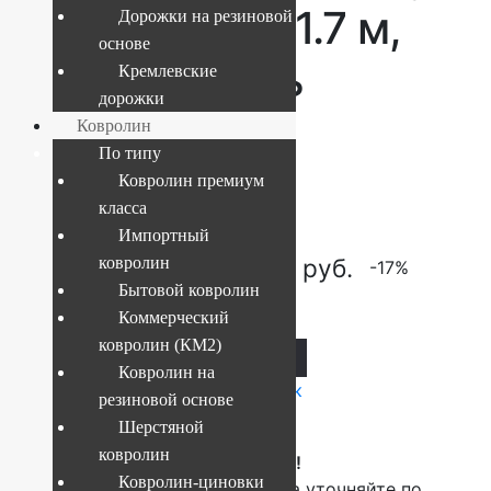
63317 0.65 x 1.7 м,
Дорожки на резиновой
основе
100% шерсть
Кремлевские
дорожки
Ковролин
По типу
Текущий размер:
0,65x1,7 м
Ковролин премиум
Артикул:
353-63317-0-65x1-7
класса
Импортный
14 585
руб.
12 155
руб.
ковролин
-17%
Бытовой ковролин
Коммерческий
ковролин (КМ2)
В корзину
Ковролин на
Купить в 1 клик
резиновой основе
Шерстяной
ковролин
ВНИМАНИЕ!
Ковролин-циновки
О наличие и стоимости товара уточняйте по