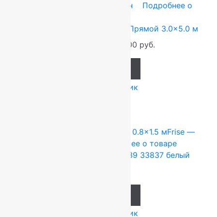
3x5 м
Frise — полипропилен
Подробнее о
товаре
Ковер Фиеста 36107 36955, Прямой 3.0×5.0 м
18 400
руб.
18 000
руб.
Add to cart
Купить в 1 клик
Moldabela (Ковры Молдова)
0.8x1.5 м
Frise —
полипропилен
Подробнее о товаре
Ковер Shaggy 0.8×1.5 м 1039 33837 белый
4 024
руб.
Add to cart
Купить в 1 клик