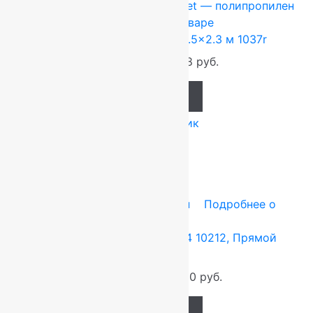
Ковры Турция
1.5x2.3 м
Heat-Set — полипропилен
Подробнее о товаре
Ковер турецкий Фрузан 1.5×2.3 м 1037r
5 520
руб.
4 968
руб.
Add to cart
Купить в 1 клик
-12%
3x5 м
BCF — полипропилен
Подробнее о
товаре
Ковер Лайла де Люкс 15364 10212, Прямой
3.0×5.0 м
12 750
руб.
11 250
руб.
Add to cart