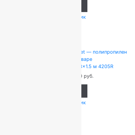
Add to cart
Купить в 1 клик
-10%
Ковры Турция
0.8x1.5 м
Heat-Set — полипропилен
Подробнее о товаре
Ковер турецкий Лара 0.8×1.5 м 4205R
1 200
руб.
1 080
руб.
Add to cart
Купить в 1 клик
-10%