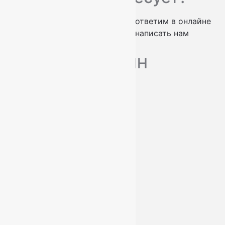
проконсультируем по телефону
ответим в онлайне
заказать обратный звонок
написать нам
МАГАЗИН
Ковры
Ковровые дорожки
Ковролин
О нас
Доставка и оплата
Услуги
Контакты
+7 (812) 377-09-32
+7 (967) 346-75-44
info@kovry78.ru