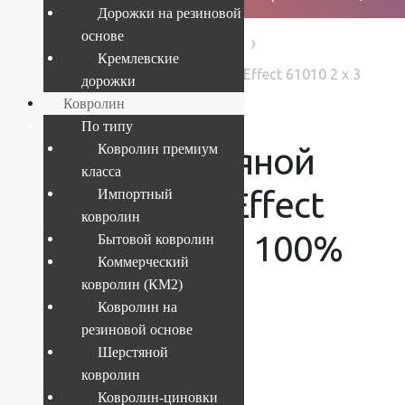
Дорожки на резиновой
основе
›
›
›
Главная
Products
Ковры
Кремлевские
Ковер шерстяной Прямой 364 Effect 61010 2 x 3
дорожки
м, 100% шерсть
Ковролин
По типу
Ковер шерстяной
Ковролин премиум
класса
Прямой 364 Effect
Импортный
ковролин
61010 2 x 3 м, 100%
Бытовой ковролин
Коммерческий
шерсть
ковролин (КМ2)
Ковролин на
резиновой основе
Шерстяной
ковролин
Текущий размер:
2x3 м
Ковролин-циновки
Артикул:
364-61010-2x3