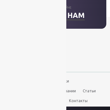
ОТВЕТИМ В ОНЛАЙНЕ
НАПИСАТЬ НАМ
+7 (812) 377-09-32
+7 (967) 346-75-44
info@kovry78.ru
СПб, Ленинский пр.,
д. 129
Пн-Вс. 11:00 - 20:00
Ковры
Ковролин
Дорожки
Искусственная трава
О компании
Статьи
Услуги
Доставка и оплата
Контакты