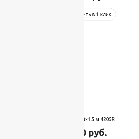
Купить в 1 клик
-10%
Ковер турецкий Лара 0.8×1.5 м 4205R
1 080
руб.
1 200
руб.