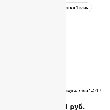
Купить в 1 клик
-10%
Ковер Atlas 8330 1 41366 прямоугольный 1.2×1.7
м
3 121
руб.
3 468
руб.