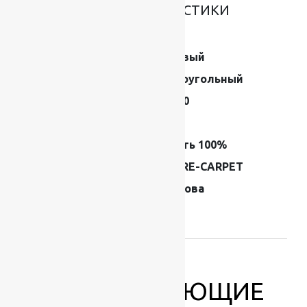
ОСНОВНЫЕ ХАРАКТЕРИСТИКИ
Размер (м)
2×3
Цвет ковра
Бежевый
Форма
Прямоугольный
Плотность
520000
Высота ворса
8 мм
Состав
Шерсть 100%
Производитель
FLOARE-CARPET
Страна
Молдова
производителя
ковров
СОПУТСТВУЮЩИЕ