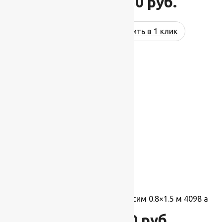
11 250
руб.
12 750
руб.
Купить в 1 клик
-10%
Ковер акриловый турецкий Касим 0.8×1.5 м 4098 а
3 510
руб.
3 900
руб.