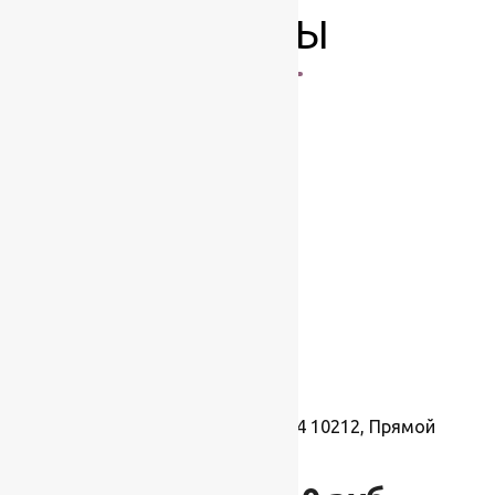
ТОВАРЫ
-12%
Ковер Лайла де Люкс 15364 10212, Прямой
3.0×5.0 м