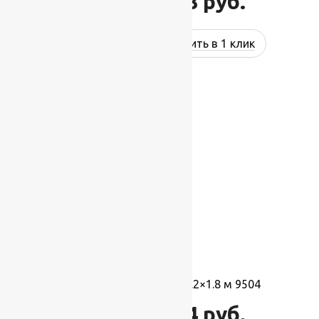
2 328
руб.
2 587
руб.
Купить в 1 клик
-10%
Ковер турецкий Люкс 1.2×1.8 м 9504
8 554
руб.
9 504
руб.