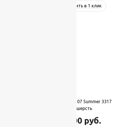
Купить в 1 клик
-17%
Ковер шерстяной Прямой 107 Summer 3317
2,00×3,40 м, 100% шерсть
74 800
руб.
89 760
руб.