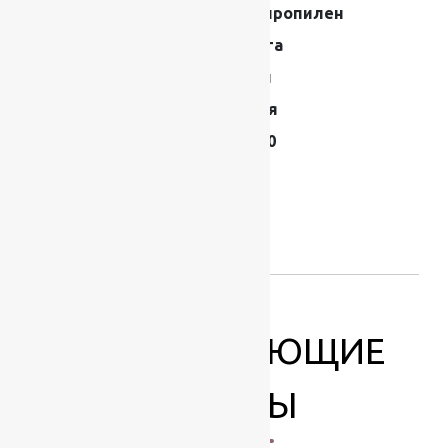
полипропилен
Коллекция
Фиеста
Форма
Рулон
Страна
Россия
Плотность
244000
Высота ворса
10
Размер (м)
4х25
Основа
Джут
СОПУТСТВУЮЩИЕ
ТОВАРЫ