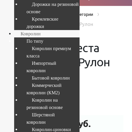
Дорожки на резиновой
основе
›
›
›
Главная
Products
Без категории
Кремлевские
Дорожка Фиеста 80658 36966 Рулон
дорожки
Ковролин
По типу
Дорожка Фиеста
Ковролин премиум
класса
80658 36966 Рулон
Импортный
ковролин
Бытовой ковролин
Коммерческий
ковролин (КМ2)
Текущий размер:
4х25 м
Ковролин на
Артикул:
121678
резиновой основе
Шерстяной
145 000
руб.
ковролин
Ковролин-циновки