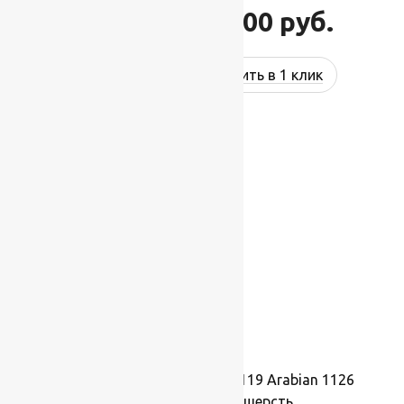
132 000
руб.
158 400
руб.
Купить в 1 клик
-17%
Ковер шерстяной Прямой 119 Arabian 1126
2,50×3,50 м, 100% шерсть