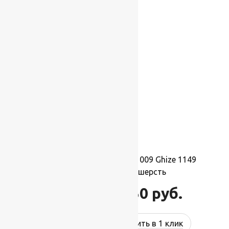
-17%
Ковер шерстяной Прямой 009 Ghize 1149
1,50×2,10 м, 100% шерсть
34 650
руб.
41 580
руб.
Купить в 1 клик