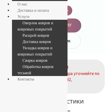
О нас
Дорожка
Фиеста
-
+
Доставка и оплата
80658
36966
Услуги
Рулон
Оверлок ковров и
quantity
В КОРЗИНУ
ковровых покрытий
Раскрой ковров
Купить в 1 клик
Доставка ковров
Укладка ковров и
ковровых покрытий
Сварка ковров
Обработка ковров
ВНИМАНИЕ!
тесьмой
О наличие и стоимости товара уточняйте по
Контакты
телефонам:
+7 (812) 377-09-32
,
+7 (967) 346-75-44
ОСНОВНЫЕ ХАРАКТЕРИСТИКИ
Состав
Frise —