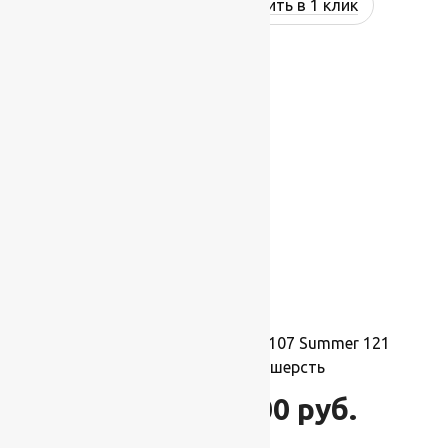
Купить в 1 клик
-17%
Ковер шерстяной Прямой 107 Summer 121
2,00×3,50 м, 100% шерсть
77 000
руб.
92 400
руб.