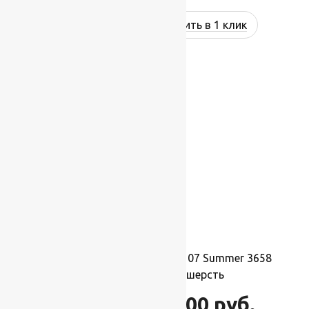
Купить в 1 клик
-17%
Ковер шерстяной Прямой 107 Summer 3658
2,00×5,00 м, 100% шерсть
110 000
руб.
132 000
руб.