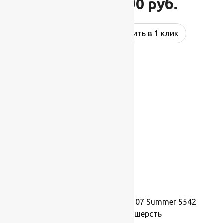
31 790
руб.
38 148
руб.
Купить в 1 клик
-17%
Ковер шерстяной Прямой 107 Summer 5542
3,00×4,00 м, 100% шерсть