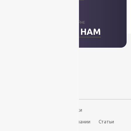
ОТВЕТИМ В ОНЛАЙНЕ
НАПИСАТЬ НАМ
+7 (812) 377-09-32
+7 (967) 346-75-44
info@kovry78.ru
СПб, Ленинский пр.,
д. 129
Пн-Вс. 11:00 - 20:00
Ковры
Ковролин
Дорожки
Искусственная трава
О компании
Статьи