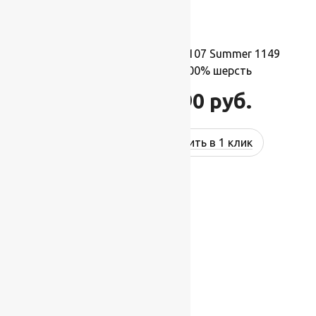
Ковер шерстяной Квадрат 107 Summer 1149
1,70×1,70 м,квадрат,100% шерсть
31 790
руб.
38 148
руб.
Купить в 1 клик
-17%