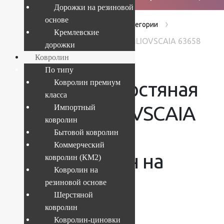
Дорожки на резиновой
основе
›
›
›
Главная
Products
Без категории
Кремлевские
Дорожка шерстяная 123 KREMLIOVSCAIA 63658
дорожки
ELITE 1,5х1м.,Рулон на отрез
Ковролин
По типу
Дорожка шерстяная
Ковролин премиум
класса
123 KREMLIOVSCAIA
Импортный
ковролин
63658 ELITE
Бытовой ковролин
Коммерческий
1,5х1м.,Рулон на
ковролин (КМ2)
Ковролин на
отрез
резиновой основе
Шерстяной
ковролин
Ковролин-циновки