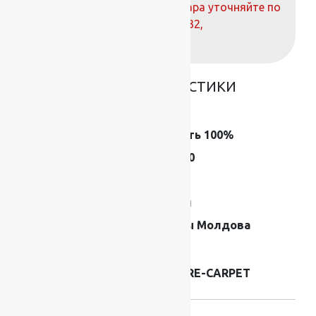
О наличие и стоимости товара уточняйте по
телефонам:
+7 (812) 377-09-32
,
+7 (967) 346-75-44
ОСНОВНЫЕ ХАРАКТЕРИСТИКИ
Размер (м)
1,5×1
Состав
Шерсть 100%
Плотность
520000
Высота ворса
10 мм
Форма
Рулон
Страна
Ковры Молдова
производителя
ковров
Производитель
FLOARE-CARPET