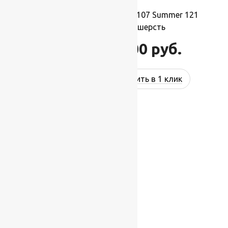
Ковер шерстяной Прямой 107 Summer 121
2,00×3,50 м, 100% шерсть
77 000
руб.
92 400
руб.
Купить в 1 клик
-17%