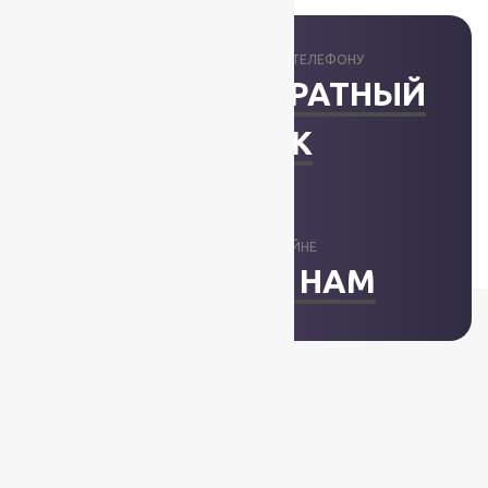
ПРОКОНСУЛЬТИРУЕМ ПО ТЕЛЕФОНУ
ЗАКАЗАТЬ ОБРАТНЫЙ
ЗВОНОК
ОТВЕТИМ В ОНЛАЙНЕ
НАПИСАТЬ НАМ
+7 (812) 377-09-32
+7 (967) 346-75-44
info@kovry78.ru
СПб, Ленинский пр.,
д. 129