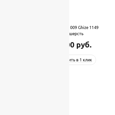
Ковер шерстяной Прямой 009 Ghize 1149
1,50×2,80 м, 100% шерсть
46 200
руб.
55 440
руб.
Купить в 1 клик
-17%