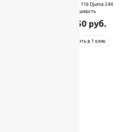
Ковер шерстяной Прямой 116 Djuma 244
2,50×3,50 м, 100% шерсть
96 250
руб.
115 500
руб.
Купить в 1 клик
-17%