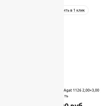
Купить в 1 клик
-17%
Ковер шерстяной Прямой 102 Agat 1126 2,00×3,00
м, 100% шерсть
66 000
руб.
79 200
руб.