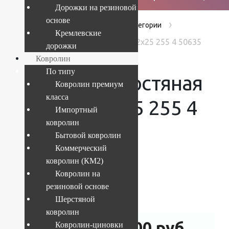
Дорожки на резиновой
основе
›
›
›
Главная
Products
Без категории
Кремлевские
Дорожка шерстяная Premiera 2x25 255 4 50635
дорожки
Ковролин
По типу
Дорожка шерстяная
Ковролин премиум
класса
Premiera 2×25 255 4
Импортный
ковролин
50635
Бытовой ковролин
Коммерческий
ковролин (КМ2)
Ковролин на
Текущий размер:
2x25 м
резиновой основе
Артикул:
4841227323086
Шерстяной
ковролин
550 000
руб.
Ковролин-циновки
605 000
руб.