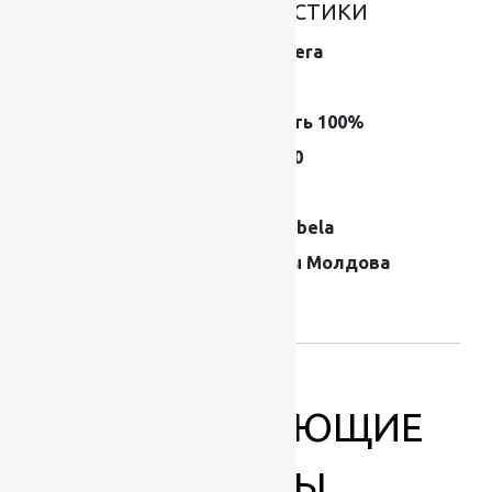
ОСНОВНЫЕ ХАРАКТЕРИСТИКИ
Коллекция
Premiera
Размер (м)
2×25
Состав
Шерсть 100%
Плотность
500000
Высота ворса
9 мм
Производитель
Moldabela
Страна
Ковры Молдова
производителя
ковров
СОПУТСТВУЮЩИЕ
ТОВАРЫ