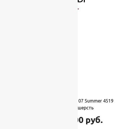
-17%
Ковер шерстяной Прямой 107 Summer 4519
2,00×3,00 м, 100% шерсть
66 000
руб.
79 200
руб.