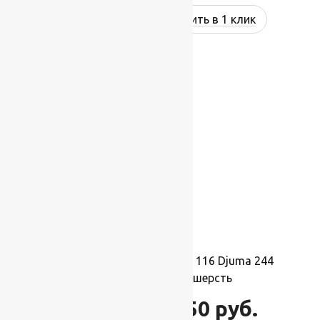
Купить в 1 клик
-17%
Ковер шерстяной Прямой 116 Djuma 244
2,50×3,50 м, 100% шерсть
96 250
руб.
115 500
руб.