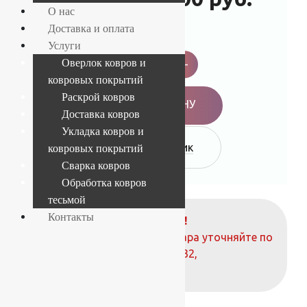
О нас
-9%
Доставка и оплата
Услуги
Дорожка
шерстяная
-
+
Оверлок ковров и
Premiera
ковровых покрытий
2x25
255
Раскрой ковров
4
В КОРЗИНУ
50635
Доставка ковров
quantity
Укладка ковров и
Купить в 1 клик
ковровых покрытий
Сварка ковров
Обработка ковров
тесьмой
Контакты
ВНИМАНИЕ!
О наличие и стоимости товара уточняйте по
телефонам:
+7 (812) 377-09-32
,
+7 (967) 346-75-44