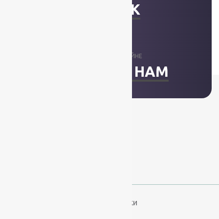
ЗВОНОК
ОТВЕТИМ В ОНЛАЙНЕ
НАПИСАТЬ НАМ
+7 (812) 377-09-32
+7 (967) 346-75-44
info@kovry78.ru
СПб, Ленинский пр.,
д. 129
Пн-Вс. 11:00 - 20:00
Ковры
Ковролин
Дорожки