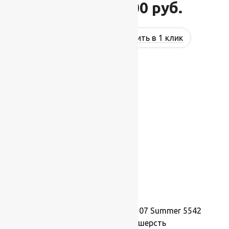
46 200
руб.
55 440
руб.
Купить в 1 клик
-17%
Ковер шерстяной Прямой 107 Summer 5542
3,00×4,00 м, 100% шерсть