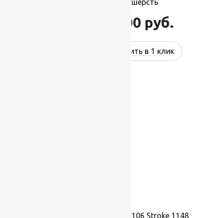
2,00×3,50 м, 100% шерсть
77 000
руб.
92 400
руб.
Купить в 1 клик
-17%
Ковер шерстяной Прямой 106 Stroke 1148