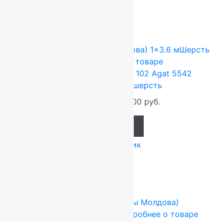
Сопутствующие товары
-17%
FLOARE-CARPET (Ковры Молдова)
1x3.6 м
Шерсть
100%
Подробнее о товаре
Ковер шерстяной Прямой 102 Agat 5542
1,00×3,60 м, 100% шерсть
47 520
руб.
39 600
руб.
Add to cart
Купить в 1 клик
-17%
FLOARE-CARPET (Ковры Молдова)
2.5x3.5 м
Шерсть 100%
Подробнее о товаре