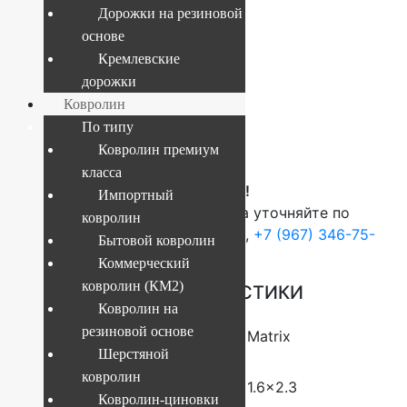
Дорожки на резиновой
основе
Текущий размер:
1.6x2.3 м
Кремлевские
Артикул:
4841227914260
дорожки
Ковролин
По типу
8 069
руб.
Ковролин премиум
класса
ВНИМАНИЕ!
Импортный
О наличие и стоимости товара уточняйте по
ковролин
телефонам:
+7 (812) 377-09-32
,
+7 (967) 346-75-
Бытовой ковролин
44
Коммерческий
ковролин (КМ2)
ОСНОВНЫЕ ХАРАКТЕРИСТИКИ
Ковролин на
резиновой основе
Коллекция
Matrix
Шерстяной
ковролин
Размер (м)
1.6×2.3
Ковролин-циновки