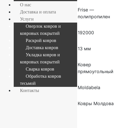
О нас
Состав
Frise —
Доставка и оплата
полипропилен
Услуги
Оверлок ковров и
Плотность
192000
ковровых покрытий
Раскрой ковров
Доставка ковров
Высота ворса
13 мм
Укладка ковров и
ковровых покрытий
Форма
Ковер
Сварка ковров
прямоугольный
Обработка ковров
тесьмой
Производитель
Moldabela
Контакты
Страна
Ковры Молдова
производителя
ковров