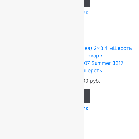
Add to cart
Купить в 1 клик
-17%
FLOARE-CARPET (Ковры Молдова)
2x3.4 м
Шерсть
100%
Подробнее о товаре
Ковер шерстяной Прямой 107 Summer 3317
2,00×3,40 м, 100% шерсть
89 760
руб.
74 800
руб.
Add to cart
Купить в 1 клик
-17%