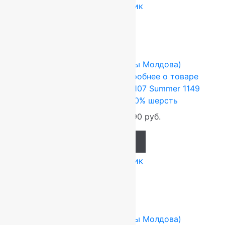
Купить в 1 клик
-17%
FLOARE-CARPET (Ковры Молдова)
1.7x1.7 м
Шерсть 100%
Подробнее о товаре
Ковер шерстяной Квадрат 107 Summer 1149
1,70×1,70 м,квадрат,100% шерсть
38 148
руб.
31 790
руб.
Add to cart
Купить в 1 клик
-17%
FLOARE-CARPET (Ковры Молдова)