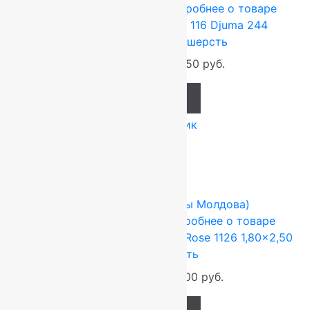
2.5x3.5 м
Шерсть 100%
Подробнее о товаре
Ковер шерстяной Прямой 116 Djuma 244
2,50×3,50 м, 100% шерсть
115 500
руб.
96 250
руб.
Add to cart
Купить в 1 клик
-17%
FLOARE-CARPET (Ковры Молдова)
1.8x2.5 м
Шерсть 100%
Подробнее о товаре
Ковер шерстяной Прямой 113 Rose 1126 1,80×2,50
м, 100% шерсть
55 440
руб.
46 200
руб.