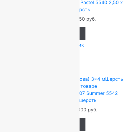
Ковер шерстяной Прямой 121 Pastel 5540 2,50 x
3,50 м, 100% шерсть
115 500
руб.
96 250
руб.
Add to cart
Купить в 1 клик
-17%
FLOARE-CARPET (Ковры Молдова)
3x4 м
Шерсть
100%
Подробнее о товаре
Ковер шерстяной Прямой 107 Summer 5542
3,00×4,00 м, 100% шерсть
158 400
руб.
132 000
руб.
Add to cart