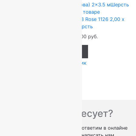
FLOARE-CARPET (Ковры Молдова)
2x3.5 м
Шерсть
100%
Подробнее о товаре
Ковер шерстяной Прямой 113 Rose 1126 2,00 x
3,50 м, 100% шерсть
92 400
руб.
77 000
руб.
Add to cart
Купить в 1 клик
Вас что-то интересует?
проконсультируем по телефону
ответим в онлайне
заказать обратный звонок
написать нам