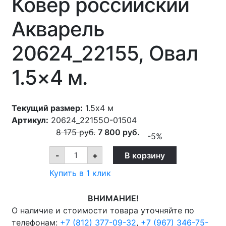
Ковер российский
Акварель
20624_22155, Овал
1.5×4 м.
Текущий размер:
1.5x4 м
Артикул:
20624_22155O-01504
8 175
руб.
7 800
руб.
-5%
Ковер
-
+
В корзину
российский
Акварель
Купить в 1 клик
20624_22155,
Овал
1.5x4
ВНИМАНИЕ!
м.
quantity
О наличие и стоимости товара уточняйте по
телефонам:
+7 (812) 377-09-32
,
+7 (967) 346-75-