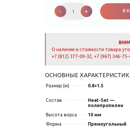
Ковер
российский
-
+
В 
Акварель
20624_22155,
Прямой
0.8x1.5
м.
quantity
ВНИ
О наличие и стоимости товара ут
+7 (812) 377-09-32
,
+7 (967) 346-75-
ОСНОВНЫЕ ХАРАКТЕРИСТИК
Размер (м)
0.8×1.5
Состав
Heat-Set —
полипропилен
Высота ворса
10 мм
Форма
Прямоугольный