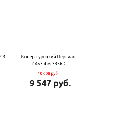
2.3
Ковер турецкий Персиан
2.4×3.4 м 3356D
10 608
руб.
9 547
руб.