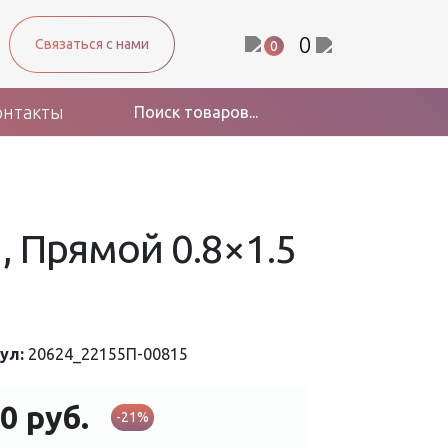
0
Связаться с нами
0
онтакты
 Прямой 0.8×1.5
ул:
20624_22155П-00815
60
руб.
-21%