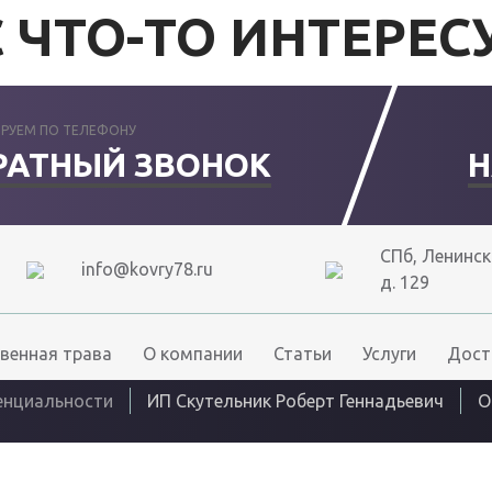
 ЧТО-ТО ИНТЕРЕС
РУЕМ ПО ТЕЛЕФОНУ
РАТНЫЙ ЗВОНОК
Н
СПб, Ленински
info@kovry78.ru
д. 129
венная трава
О компании
Статьи
Услуги
Дост
енциальности
ИП Скутельник Роберт Геннадьевич
О