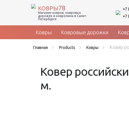
78
КОВРЫ
+7 
Магазин ковров, ковровых
+7 
дорожек и ковролина в Санкт-
Петербурге
Ковры
Ковровые дорожки
Ков
›
›
›
Ковер ро
Главная
Products
Ковры
Ковер российски
м.