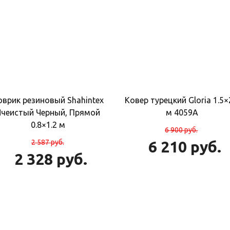
оврик резиновый Shahintex
Ковер турецкий Gloria 1.5×
Ячеистый Черный, Прямой
м 4059A
0.8×1.2 м
6 900
руб.
2 587
руб.
6 210
руб.
2 328
руб.