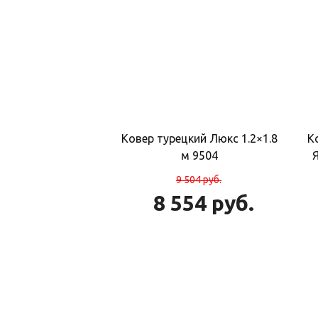
Ковер турецкий Люкс 1.2×1.8
К
м 9504
9 504
руб.
8 554
руб.