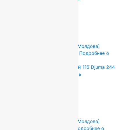
55 440
руб.
46 200
руб.
Add to cart
Купить в 1 клик
-17%
FLOARE-CARPET (Ковры Молдова)
2.5x3.5 м
Шерсть 100%
Подробнее о
товаре
Ковер шерстяной Прямой 116 Djuma 244
2,50×3,50 м, 100% шерсть
115 500
руб.
96 250
руб.
Add to cart
Купить в 1 клик
-17%
FLOARE-CARPET (Ковры Молдова)
1x3.6 м
Шерсть 100%
Подробнее о