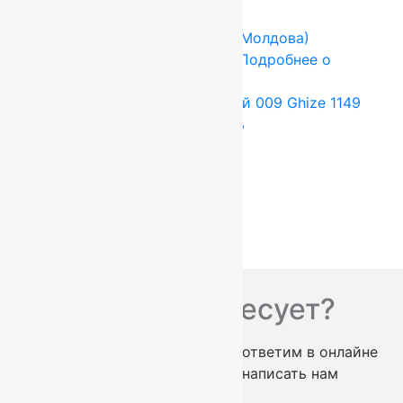
-17%
FLOARE-CARPET (Ковры Молдова)
1.5x2.1 м
Шерсть 100%
Подробнее о
товаре
Ковер шерстяной Прямой 009 Ghize 1149
1,50×2,10 м, 100% шерсть
41 580
руб.
34 650
руб.
Add to cart
Купить в 1 клик
Вас что-то интересует?
проконсультируем по телефону
ответим в онлайне
заказать обратный звонок
написать нам