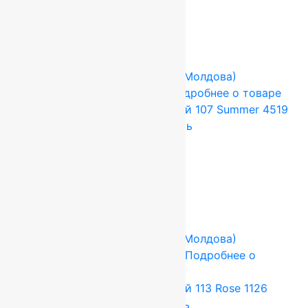
Add to cart
Купить в 1 клик
-17%
FLOARE-CARPET (Ковры Молдова)
2x3 м
Шерсть 100%
Подробнее о товаре
Ковер шерстяной Прямой 107 Summer 4519
2,00×3,00 м, 100% шерсть
79 200
руб.
66 000
руб.
Add to cart
Купить в 1 клик
-17%
FLOARE-CARPET (Ковры Молдова)
1.8x2.5 м
Шерсть 100%
Подробнее о
товаре
Ковер шерстяной Прямой 113 Rose 1126
1,80×2,50 м, 100% шерсть