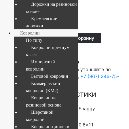
Дорожки на резиновой
Текущий размер:
0.6x1.1 м
основе
Артикул:
4841227946667
Кремлевские
2 213
руб.
дорожки
Ковролин
Ковер
-
+
В корзину
Shaggy
По типу
0.6x1.1
Ковролин премиум
Купить в 1 клик
м
1039
класса
2
Импортный
ВНИМАНИЕ!
33826
quantity
О наличие и стоимости товара уточняйте по
ковролин
телефонам:
+7 (812) 377-09-32
,
+7 (967) 346-75-
Бытовой ковролин
44
Коммерческий
ковролин (КМ2)
ОСНОВНЫЕ ХАРАКТЕРИСТИКИ
Ковролин на
резиновой основе
Коллекция
Shaggy
Шерстяной
ковролин
Размер (м)
0.6×1.1
Ковролин-циновки