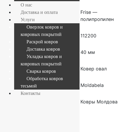
О нас
Состав
Frise —
Доставка и оплата
полипропилен
Услуги
Оверлок ковров и
ковровых покрытий
Плотность
112200
Раскрой ковров
Доставка ковров
Высота ворса
40 мм
Укладка ковров и
ковровых покрытий
Форма
Ковер овал
Сварка ковров
Обработка ковров
Производитель
Moldabela
тесьмой
Контакты
Страна
Ковры Молдова
производителя
ковров