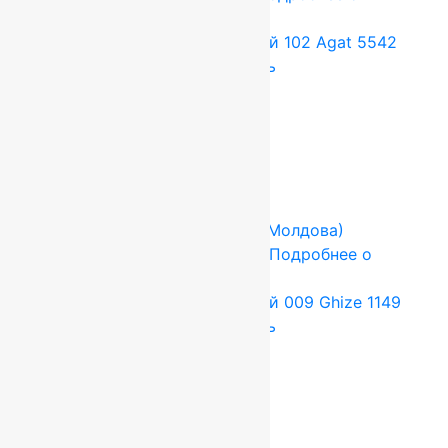
товаре
Ковер шерстяной Прямой 102 Agat 5542
1,00×3,60 м, 100% шерсть
47 520
руб.
39 600
руб.
Add to cart
Купить в 1 клик
-17%
FLOARE-CARPET (Ковры Молдова)
1.5x2.8 м
Шерсть 100%
Подробнее о
товаре
Ковер шерстяной Прямой 009 Ghize 1149
1,50×2,80 м, 100% шерсть
55 440
руб.
46 200
руб.
Add to cart
Купить в 1 клик