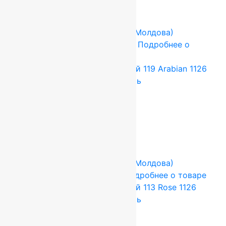
Сопутствующие товары
-17%
FLOARE-CARPET (Ковры Молдова)
2.5x3.5 м
Шерсть 100%
Подробнее о
товаре
Ковер шерстяной Прямой 119 Arabian 1126
2,50×3,50 м, 100% шерсть
115 500
руб.
96 250
руб.
Add to cart
Купить в 1 клик
-17%
FLOARE-CARPET (Ковры Молдова)
3x2 м
Шерсть 100%
Подробнее о товаре
Ковер шерстяной Прямой 113 Rose 1126
3,00×2,00 м, 100% шерсть
79 200
руб.
66 000
руб.