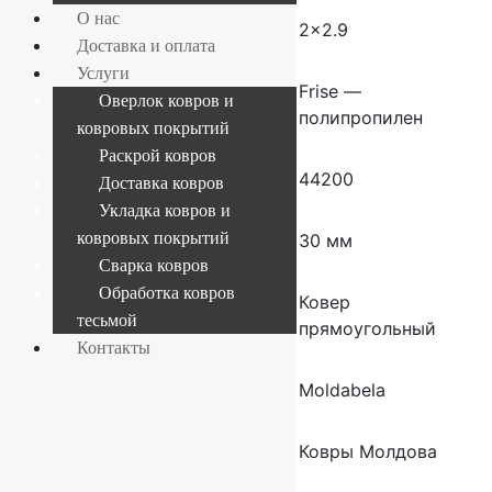
О нас
Размер (м)
2×2.9
Доставка и оплата
Услуги
Состав
Frise —
Оверлок ковров и
полипропилен
ковровых покрытий
Раскрой ковров
Плотность
44200
Доставка ковров
Укладка ковров и
ковровых покрытий
Высота ворса
30 мм
Сварка ковров
Обработка ковров
Форма
Ковер
тесьмой
прямоугольный
Контакты
Производитель
Moldabela
Страна
Ковры Молдова
производителя