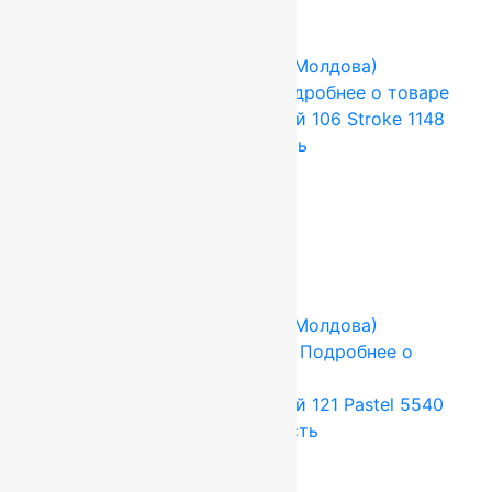
Купить в 1 клик
-17%
FLOARE-CARPET (Ковры Молдова)
2x3 м
Шерсть 100%
Подробнее о товаре
Ковер шерстяной Прямой 106 Stroke 1148
2,00×3,00 м, 100% шерсть
79 200
руб.
66 000
руб.
Add to cart
Купить в 1 клик
-17%
FLOARE-CARPET (Ковры Молдова)
2.5x3.5 м
Шерсть 100%
Подробнее о
товаре
Ковер шерстяной Прямой 121 Pastel 5540
2,50 x 3,50 м, 100% шерсть
115 500
руб.
96 250
руб.