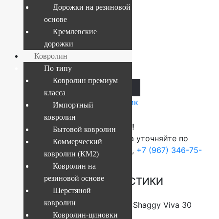
32300
Дорожки на резиновой
основе
Кремлевские
Текущий размер:
2x2.9 м
дорожки
Артикул:
4841227992015
Ковролин
9 799
руб.
По типу
Ковролин премиум
В корзину
класса
Купить в 1 клик
Импортный
ковролин
ВНИМАНИЕ!
Бытовой ковролин
О наличие и стоимости товара уточняйте по
Коммерческий
телефонам:
+7 (812) 377-09-32
,
+7 (967) 346-75-
ковролин (КМ2)
44
Ковролин на
резиновой основе
ОСНОВНЫЕ ХАРАКТЕРИСТИКИ
Шерстяной
ковролин
Коллекция
Shaggy Viva 30
Ковролин-циновки