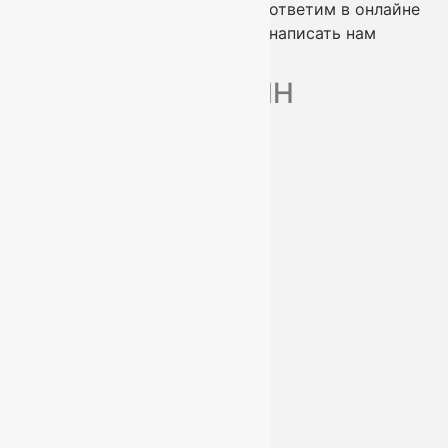
проконсультируем по телефону
ответим в онлайне
заказать обратный звонок
написать нам
МАГАЗИН
Ковры
Ковровые дорожки
Ковролин
О нас
Доставка и оплата
Услуги
Контакты
+7 (812) 377-09-32
+7 (967) 346-75-44
info@kovry78.ru
СПб, Ленинский пр.,
д. 129