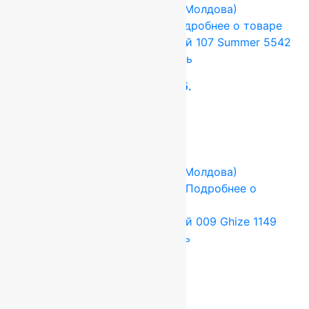
FLOARE-CARPET (Ковры Молдова)
3x4 м
Шерсть 100%
Подробнее о товаре
Ковер шерстяной Прямой 107 Summer 5542
3,00×4,00 м, 100% шерсть
158 400
руб.
132 000
руб.
Add to cart
Купить в 1 клик
-17%
FLOARE-CARPET (Ковры Молдова)
1.5x2.8 м
Шерсть 100%
Подробнее о
товаре
Ковер шерстяной Прямой 009 Ghize 1149
1,50×2,80 м, 100% шерсть
55 440
руб.
46 200
руб.
Add to cart