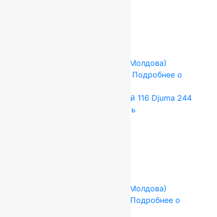
ковров
Сопутствующие товары
-17%
FLOARE-CARPET (Ковры Молдова)
2.5x3.5 м
Шерсть 100%
Подробнее о
товаре
Ковер шерстяной Прямой 116 Djuma 244
2,50×3,50 м, 100% шерсть
115 500
руб.
96 250
руб.
Add to cart
Купить в 1 клик
-17%
FLOARE-CARPET (Ковры Молдова)
1.8x2.3 м
Шерсть 100%
Подробнее о
товаре