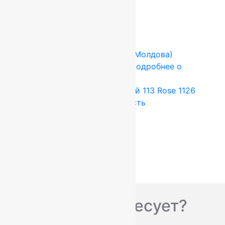
Add to cart
Купить в 1 клик
-17%
FLOARE-CARPET (Ковры Молдова)
2x3.5 м
Шерсть 100%
Подробнее о
товаре
Ковер шерстяной Прямой 113 Rose 1126
2,00 x 3,50 м, 100% шерсть
92 400
руб.
77 000
руб.
Add to cart
Купить в 1 клик
Вас что-то интересует?