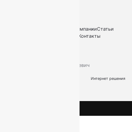
Пн-Вс. 11:00 - 20:00
Ковры
Ковролин
Дорожки
Искусственная трава
О компании
Статьи
Услуги
Доставка и оплата
Контакты
2026
© “Ковры78”
Политика конфиденциальности
ИП Скутельник Роберт Геннадьевич
ОГРНИП: 317861700058934
Интернет решения
kovry78.ru