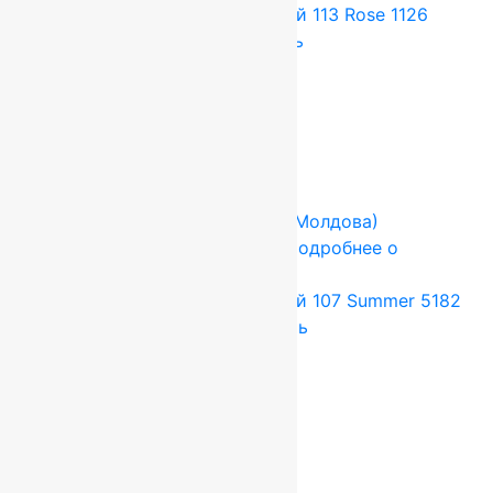
Ковер шерстяной Прямой 113 Rose 1126
1,80×2,30 м, 100% шерсть
54 648
руб.
45 540
руб.
Add to cart
Купить в 1 клик
-17%
FLOARE-CARPET (Ковры Молдова)
2x2.5 м
Шерсть 100%
Подробнее о
товаре
Ковер шерстяной Прямой 107 Summer 5182
2,00×2,50 м, 100% шерсть
66 000
руб.
55 000
руб.
Add to cart
Купить в 1 клик
-17%