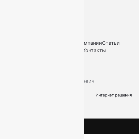
СПб, Ленинский пр.,
д. 129
Пн-Вс. 11:00 - 20:00
Ковры
Ковролин
Дорожки
Искусственная трава
О компании
Статьи
Услуги
Доставка и оплата
Контакты
2026
© “Ковры78”
Политика конфиденциальности
ИП Скутельник Роберт Геннадьевич
ОГРНИП: 317861700058934
Интернет решения
kovry78.ru