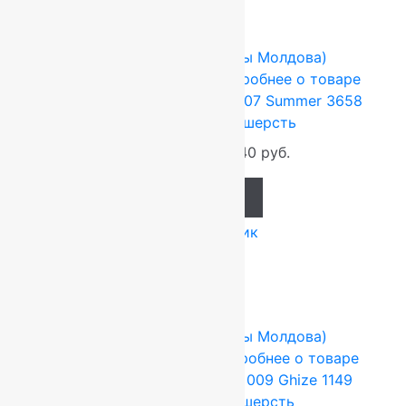
-27%
FLOARE-CARPET (Ковры Молдова)
0.9x1.6 м
Шерсть 100%
Подробнее о товаре
Ковер шерстяной Прямой 107 Summer 3658
0,90×1,60 м, 100% шерсть
21 760
руб.
15 840
руб.
Add to cart
Купить в 1 клик
-17%
FLOARE-CARPET (Ковры Молдова)
1.5x2.1 м
Шерсть 100%
Подробнее о товаре
Ковер шерстяной Прямой 009 Ghize 1149
1,50×2,10 м, 100% шерсть