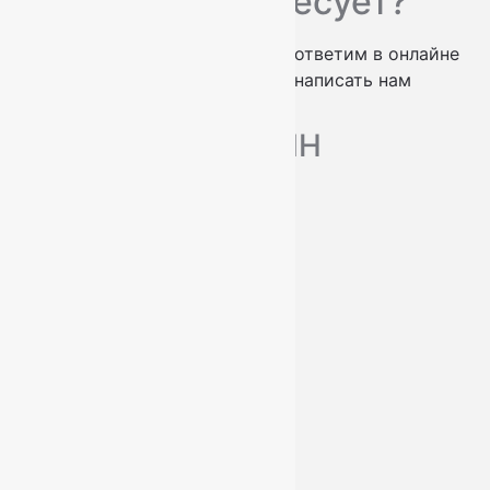
Вас что-то интересует?
проконсультируем по телефону
ответим в онлайне
заказать обратный звонок
написать нам
МАГАЗИН
Ковры
Ковровые дорожки
Ковролин
О нас
Доставка и оплата
Услуги
Контакты
+7 (812) 377-09-32
+7 (967) 346-75-44
info@kovry78.ru