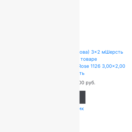
производителя
ковров
Сопутствующие товары
-17%
FLOARE-CARPET (Ковры Молдова)
3x2 м
Шерсть
100%
Подробнее о товаре
Ковер шерстяной Прямой 113 Rose 1126 3,00×2,00
м, 100% шерсть
79 200
руб.
66 000
руб.
Add to cart
Купить в 1 клик