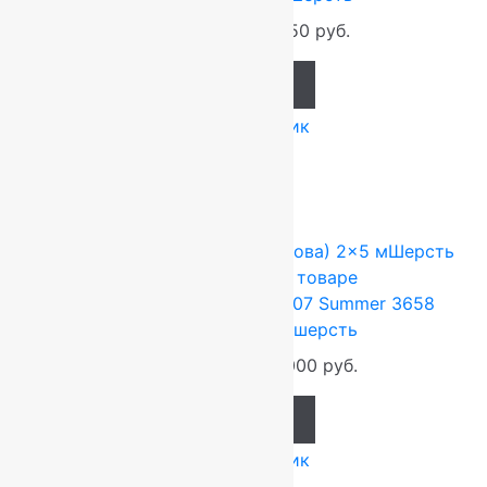
41 580
руб.
34 650
руб.
Add to cart
Купить в 1 клик
-17%
FLOARE-CARPET (Ковры Молдова)
2x5 м
Шерсть
100%
Подробнее о товаре
Ковер шерстяной Прямой 107 Summer 3658
2,00×5,00 м, 100% шерсть
132 000
руб.
110 000
руб.
Add to cart
Купить в 1 клик