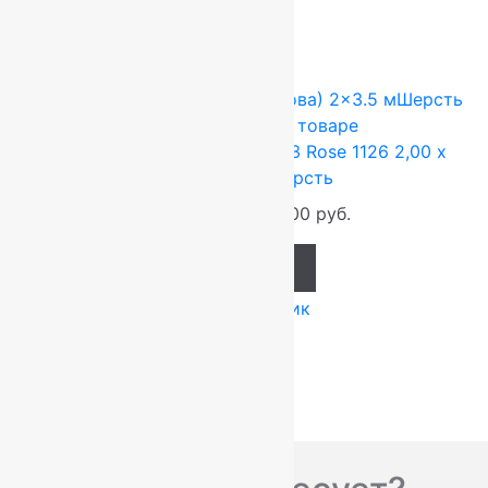
-17%
FLOARE-CARPET (Ковры Молдова)
2x3.5 м
Шерсть
100%
Подробнее о товаре
Ковер шерстяной Прямой 113 Rose 1126 2,00 x
3,50 м, 100% шерсть
92 400
руб.
77 000
руб.
Add to cart
Купить в 1 клик