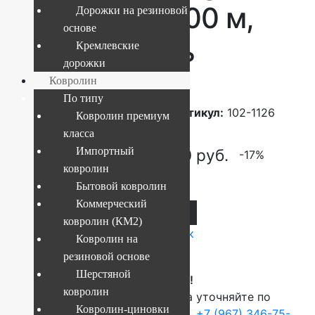
1126 2,00×3,00 м,
Дорожки на резиновой
основе
100% шерсть
Кремлевские
дорожки
Ковролин
По типу
Текущий размер:
2x3 м
Артикул:
102-1126
Ковролин премиум
класса
Импортный
79 200
руб.
66 000
руб.
-17%
ковролин
Бытовой ковролин
Коммерческий
В корзину
ковролин (КМ2)
Купить в 1 клик
Ковролин на
резиновой основе
Шерстяной
ВНИМАНИЕ!
ковролин
О наличие и стоимости товара уточняйте по
Ковролин-циновки
телефонам:
+7 (812) 377-09-32
,
+7 (967) 346-75-