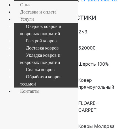
О нас
44
Доставка и оплата
ОСНОВНЫЕ ХАРАКТЕРИСТИКИ
Услуги
Оверлок ковров и
Размер (м)
2×3
ковровых покрытий
Раскрой ковров
Плотность
520000
Доставка ковров
Укладка ковров и
ковровых покрытий
Состав
Шерсть 100%
Сварка ковров
Обработка ковров
Форма
Ковер
тесьмой
прямоугольный
Контакты
Производитель
FLOARE-
CARPET
Страна
Ковры Молдова