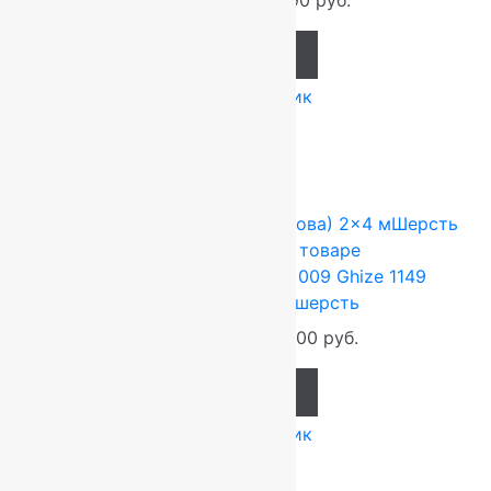
38 148
руб.
31 790
руб.
Add to cart
Купить в 1 клик
-17%
FLOARE-CARPET (Ковры Молдова)
2x4 м
Шерсть
100%
Подробнее о товаре
Ковер шерстяной Прямой 009 Ghize 1149
2,00×4,00 м, 100% шерсть
105 600
руб.
88 000
руб.
Add to cart
Купить в 1 клик