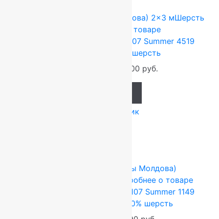
-17%
FLOARE-CARPET (Ковры Молдова)
2x3 м
Шерсть
100%
Подробнее о товаре
Ковер шерстяной Прямой 107 Summer 4519
2,00×3,00 м, 100% шерсть
79 200
руб.
66 000
руб.
Add to cart
Купить в 1 клик
-17%
FLOARE-CARPET (Ковры Молдова)
1.7x1.7 м
Шерсть 100%
Подробнее о товаре
Ковер шерстяной Квадрат 107 Summer 1149
1,70×1,70 м,квадрат,100% шерсть