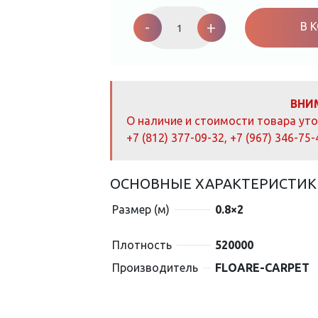
Ковер
шерстяной
-
+
В 
Прямой
207
Isfahan
1126
0,80x2,00
м,
100%
ВНИ
шерсть
О наличие и стоимости товара ут
quantity
+7 (812) 377-09-32
,
+7 (967) 346-75-
ОСНОВНЫЕ ХАРАКТЕРИСТИК
Размер (м)
0.8×2
Плотность
520000
Производитель
FLOARE-CARPET