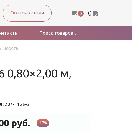
0
Связаться с нами
0
онтакты
% шерсть
 0,80×2,00 м,
л:
207-1126-3
600
руб.
-17%