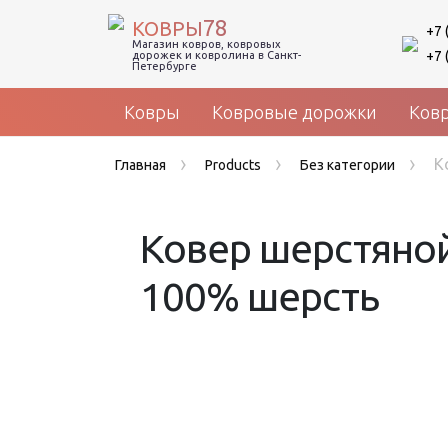
78
КОВРЫ
+7 
Магазин ковров, ковровых
+7 
дорожек и ковролина в Санкт-
Петербурге
Ковры
Ковровые дорожки
Ков
›
›
›
К
Главная
Products
Без категории
Ковер шерстяной 
100% шерсть